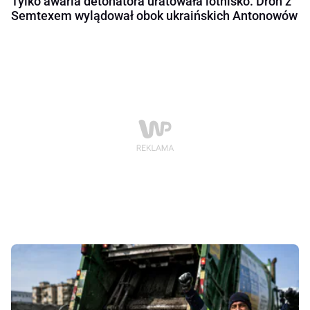
Tylko awaria detonatora uratowała lotnisko. Dron z
Semtexem wylądował obok ukraińskich Antonowów