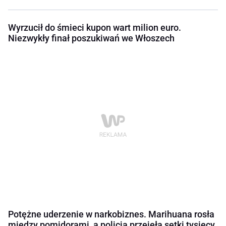
Wyrzucił do śmieci kupon wart milion euro.
Niezwykły finał poszukiwań we Włoszech
Potężne uderzenie w narkobiznes. Marihuana rosła
między pomidorami, a policja przejęła setki tysięcy