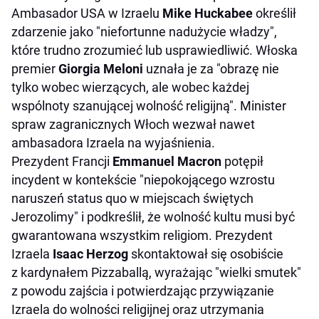
Ambasador USA w Izraelu
Mike Huckabee
określił
zdarzenie jako "niefortunne nadużycie władzy",
które trudno zrozumieć lub usprawiedliwić. Włoska
premier
Giorgia Meloni
uznała je za "obrazę nie
tylko wobec wierzących, ale wobec każdej
wspólnoty szanującej wolność religijną". Minister
spraw zagranicznych Włoch wezwał nawet
ambasadora Izraela na wyjaśnienia.
Prezydent Francji
Emmanuel Macron
potępił
incydent w kontekście "niepokojącego wzrostu
naruszeń status quo w miejscach świętych
Jerozolimy" i podkreślił, że wolność kultu musi być
gwarantowana wszystkim religiom. Prezydent
Izraela
Isaac Herzog
skontaktował się osobiście
z kardynałem Pizzaballą, wyrażając "wielki smutek"
z powodu zajścia i potwierdzając przywiązanie
Izraela do wolności religijnej oraz utrzymania