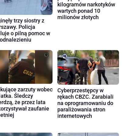
kilogramów narkotyków
wartych ponad 10
milionów złotych
inęły trzy siostry z
szawy. Policja
luje o pilną pomoc w
 odnalezieniu
kujące zarzuty wobec
Cyberprzestępcy w
latka. Śledczy
rękach CBZC. Zarabiali
erdzą, że przez lata
na oprogramowaniu do
orzystywał zaufanie
paraliżowania stron
letniej
internetowych