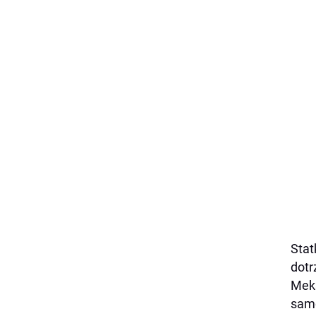
Stat
dotr
Meks
samo