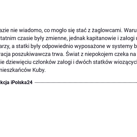
azie nie wiadomo, co mogło się stać z żaglowcami. War
tatnim czasie były zmienne, jednak kapitanowie i załog
arzy, a statki były odpowiednio wyposażone w systemy 
acja poszukiwawcza trwa. Świat z niepokojem czeka na 
sie dziewięciu członków załogi i dwóch statków wiozący
mieszkańców Kuby.
kcja iPolska24