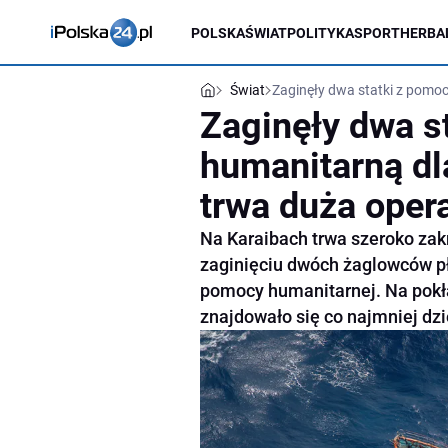
POLSKA
ŚWIAT
POLITYKA
SPORT
HERBA
Świat
Zaginęły dwa statki z pomo
Zaginęły dwa s
humanitarną dl
trwa duża oper
Na Karaibach trwa szeroko za
zaginięciu dwóch żaglowców p
pomocy humanitarnej. Na pokła
znajdowało się co najmniej dzi