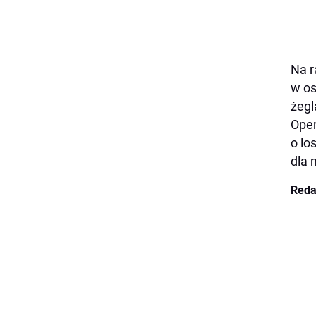
Na r
w os
żegl
Oper
o lo
dla 
Reda