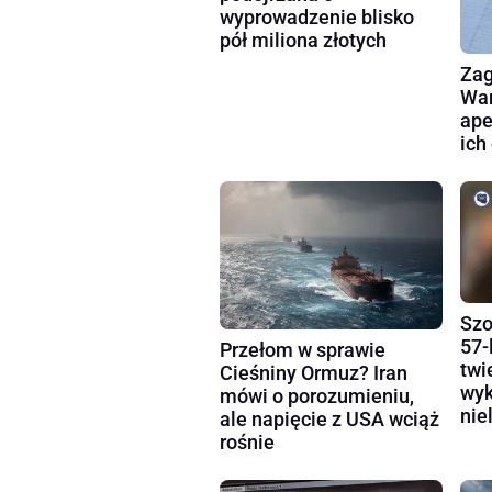
wyprowadzenie blisko
pół miliona złotych
Zag
War
ape
ich
Szo
57-
Przełom w sprawie
twi
Cieśniny Ormuz? Iran
wyk
mówi o porozumieniu,
nie
ale napięcie z USA wciąż
rośnie