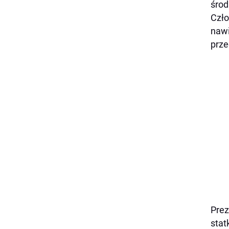
środ
Czło
nawi
prze
Prez
stat