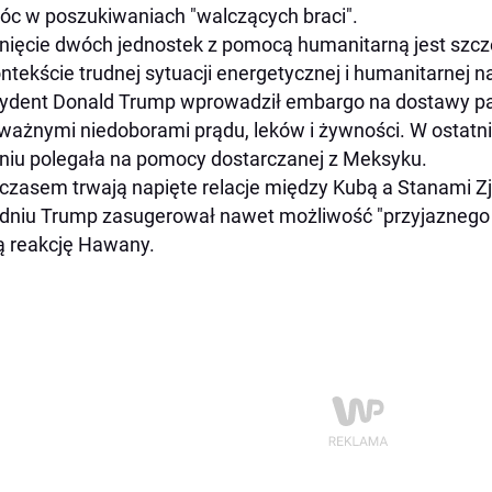
c w poszukiwaniach "walczących braci".
nięcie dwóch jednostek z pomocą humanitarną jest szcz
ntekście trudnej sytuacji energetycznej i humanitarnej na
ydent Donald Trump wprowadził embargo na dostawy pa
ważnymi niedoborami prądu, leków i żywności. W ostat
niu polegała na pomocy dostarczanej z Meksyku.
zasem trwają napięte relacje między Kubą a Stanami 
dniu Trump zasugerował nawet możliwość "przyjaznego 
ą reakcję Hawany.