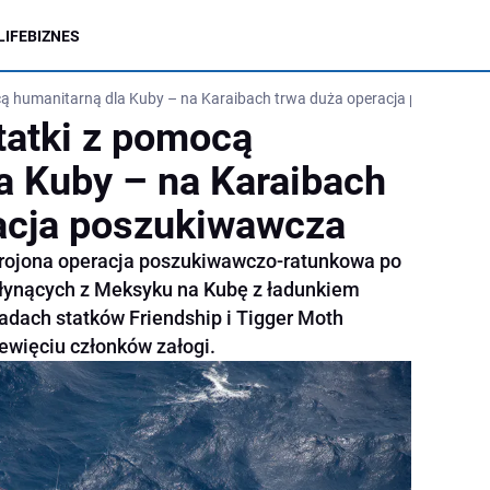
LIFE
BIZNES
cą humanitarną dla Kuby – na Karaibach trwa duża operacja poszukiwa
tatki z pomocą
a Kuby – na Karaibach
acja poszukiwawcza
krojona operacja poszukiwawczo-ratunkowa po
łynących z Meksyku na Kubę z ładunkiem
dach statków Friendship i Tigger Moth
ewięciu członków załogi.