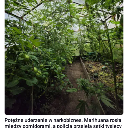
Potężne uderzenie w narkobiznes. Marihuana rosła
między pomidorami, a policja przejęła setki tysięcy