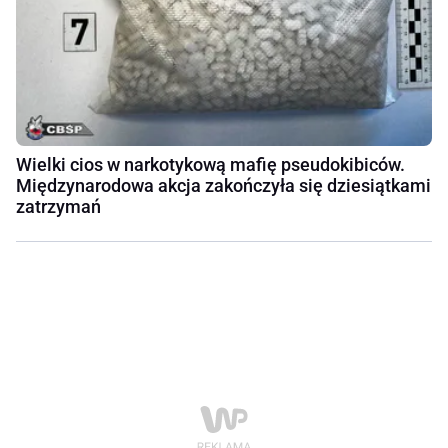
Wielki cios w narkotykową mafię pseudokibiców.
Międzynarodowa akcja zakończyła się dziesiątkami
zatrzymań