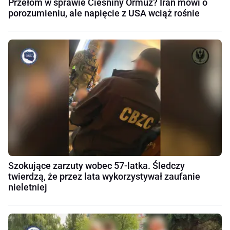
Przełom w sprawie Cieśniny Ormuz? Iran mówi o
porozumieniu, ale napięcie z USA wciąż rośnie
Szokujące zarzuty wobec 57-latka. Śledczy
twierdzą, że przez lata wykorzystywał zaufanie
nieletniej