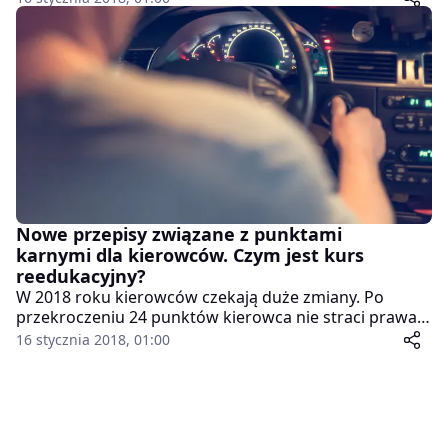
masła, stek z masłem tymiankowym, a na deser sernik.
Nowe przepisy związane z punktami
karnymi dla kierowców. Czym jest kurs
reedukacyjny?
W 2018 roku kierowców czekają duże zmiany. Po
przekroczeniu 24 punktów kierowca nie straci prawa
jazdy, ale będzie musiał udać się na kurs reedukacyjny.
16 stycznia 2018, 01:00
Kiedy nowe przepisy wejdą w życie i co jeszcze się
zmieni? Powiedział o tym Marek Konkolewski, dyrektor
Centrum Automatycznego Nadzoru nad Ruchem
Drogowym.