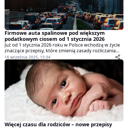
Firmowe auta spalinowe pod większym
podatkowym ciosem od 1 stycznia 2026
Już od 1 stycznia 2026 roku w Polsce wchodzą w życie
znaczące przepisy, które zmienią zasady rozliczania
kosztów firmowych związanych z samochodami
16 września 2025, 15:34
spalinowymi. Zmiany dotyczą głównie przedsiębiorców
kupujących, leasingujących lub używających auta na
potrzeby działalności gospodarczej.
Więcej czasu dla rodziców – nowe przepisy