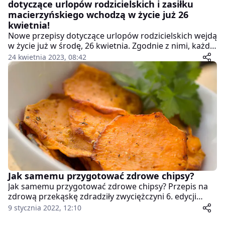
dotyczące urlopów rodzicielskich i zasiłku
macierzyńskiego wchodzą w życie już 26
kwietnia!
Nowe przepisy dotyczące urlopów rodzicielskich wejdą
w życie już w środę, 26 kwietnia. Zgodnie z nimi, każdy
z rodziców będzie miał prawo do wyłącznego
24 kwietnia 2023, 08:42
wykorzystania 9 tygodni urlopu rodzicielskiego, który
będzie wyższy niż dotychczasowy wymiar.
Jak samemu przygotować zdrowe chipsy?
Jak samemu przygotować zdrowe chipsy? Przepis na
zdrową przekąskę zdradziły zwyciężczyni 6. edycji
programu „MasterChef Junior” Jagoda Łaganowska i
9 stycznia 2022, 12:10
uczestniczka programu Lena Świętońska. Jakich