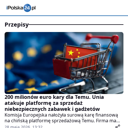
przepisy
200 milionów euro kary dla Temu. Unia
atakuje platformę za sprzedaż
niebezpiecznych zabawek i gadżetów
Komisja Europejska nałożyła surową karę finansową
na chińską platformę sprzedażową Temu. Firma ma
zapłacić 200 milionów euro za liczne naruszenia
28 maja 2026, 13:32