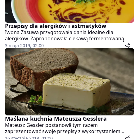
Przepisy dla alergików i astmatyków
Iwona Zasuwa przygotowała dania idealne dla
alergików. Zaproponowała ciekawą fermentowaną
lemoniadę z ananasa. A jak ugotować zupę z
3 maja 2019, 02:00
pieczonych warzyw? Wiele przepisów pochodzi z jej
książki kucharskiej. Pokazała również, w jaki sposób
możemy wykorzystać kwiaty forsycji.
Maślana kuchnia Mateusza Gesslera
Mateusz Gessler postanowił tym razem
zaprezentować swoje przepisy z wykorzystaniem
masła. I tak w menu pojawiło się risotto z dodatkiem
16 stycznia 2018, 01:00