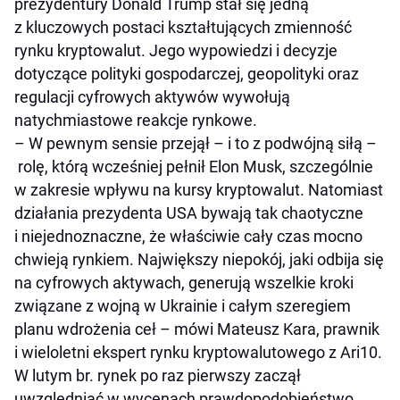
prezydentury Donald Trump stał się jedną
z kluczowych postaci kształtujących zmienność
rynku kryptowalut. Jego wypowiedzi i decyzje
dotyczące polityki gospodarczej, geopolityki oraz
regulacji cyfrowych aktywów wywołują
natychmiastowe reakcje rynkowe.
– W pewnym sensie przejął – i to z podwójną siłą –
rolę, którą wcześniej pełnił Elon Musk, szczególnie
w zakresie wpływu na kursy kryptowalut. Natomiast
działania prezydenta USA bywają tak chaotyczne
i niejednoznaczne, że właściwie cały czas mocno
chwieją rynkiem. Największy niepokój, jaki odbija się
na cyfrowych aktywach, generują wszelkie kroki
związane z wojną w Ukrainie i całym szeregiem
planu wdrożenia ceł – mówi Mateusz Kara, prawnik
i wieloletni ekspert rynku kryptowalutowego z Ari10.
W lutym br. rynek po raz pierwszy zaczął
uwzględniać w wycenach prawdopodobieństwo