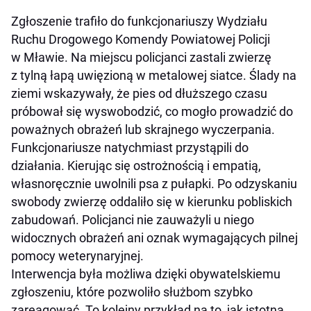
Zgłoszenie trafiło do funkcjonariuszy Wydziału
Ruchu Drogowego Komendy Powiatowej Policji
w Mławie. Na miejscu policjanci zastali zwierzę
z tylną łapą uwięzioną w metalowej siatce. Ślady na
ziemi wskazywały, że pies od dłuższego czasu
próbował się wyswobodzić, co mogło prowadzić do
poważnych obrażeń lub skrajnego wyczerpania.
Funkcjonariusze natychmiast przystąpili do
działania. Kierując się ostrożnością i empatią,
własnoręcznie uwolnili psa z pułapki. Po odzyskaniu
swobody zwierzę oddaliło się w kierunku pobliskich
zabudowań. Policjanci nie zauważyli u niego
widocznych obrażeń ani oznak wymagających pilnej
pomocy weterynaryjnej.
Interwencja była możliwa dzięki obywatelskiemu
zgłoszeniu, które pozwoliło służbom szybko
zareagować. To kolejny przykład na to, jak istotna