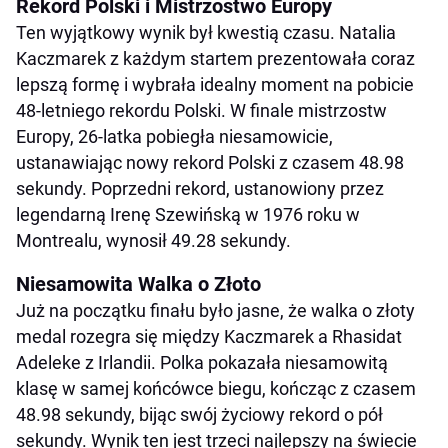
Rekord Polski i Mistrzostwo Europy
Ten wyjątkowy wynik był kwestią czasu. Natalia
Kaczmarek z każdym startem prezentowała coraz
lepszą formę i wybrała idealny moment na pobicie
48-letniego rekordu Polski. W finale mistrzostw
Europy, 26-latka pobiegła niesamowicie,
ustanawiając nowy rekord Polski z czasem 48.98
sekundy. Poprzedni rekord, ustanowiony przez
legendarną Irenę Szewińską w 1976 roku w
Montrealu, wynosił 49.28 sekundy.
Niesamowita Walka o Złoto
Już na początku finału było jasne, że walka o złoty
medal rozegra się między Kaczmarek a Rhasidat
Adeleke z Irlandii. Polka pokazała niesamowitą
klasę w samej końcówce biegu, kończąc z czasem
48.98 sekundy, bijąc swój życiowy rekord o pół
sekundy. Wynik ten jest trzeci najlepszy na świecie