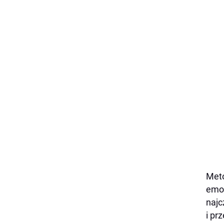
Meto
emoc
najc
i pr