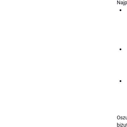
Najp
Oszu
biżu