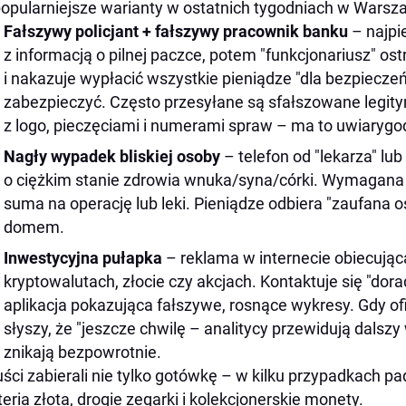
opularniejsze warianty w ostatnich tygodniach w Warsza
Fałszywy policjant + fałszywy pracownik banku
– najpi
z informacją o pilnej paczce, potem "funkcjonariusz" os
i nakazuje wypłacić wszystkie pieniądze "dla bezpiecze
zabezpieczyć. Często przesyłane są sfałszowane legity
z logo, pieczęciami i numerami spraw – ma to uwiarygod
Nagły wypadek bliskiej osoby
– telefon od "lekarza" lub
o ciężkim stanie zdrowia wnuka/syna/córki. Wymagana
suma na operację lub leki. Pieniądze odbiera "zaufana o
domem.
Inwestycyjna pułapka
– reklama w internecie obiecując
kryptowalutach, złocie czy akcjach. Kontaktuje się "dora
aplikacja pokazująca fałszywe, rosnące wykresy. Gdy ofi
słyszy, że "jeszcze chwilę – analitycy przewidują dalszy
znikają bezpowrotnie.
ści zabierali nie tylko gotówkę – w kilku przypadkach p
teria złota, drogie zegarki i kolekcjonerskie monety.