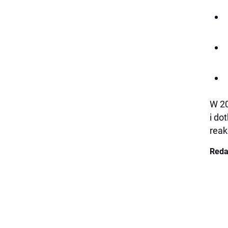
W 20
i do
reak
Reda