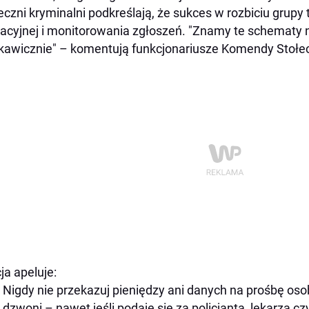
eczni kryminalni podkreślają, że sukces w rozbiciu grupy 
acyjnej i monitorowania zgłoszeń. "Znamy te schematy 
kawicznie" – komentują funkcjonariusze Komendy Stołecz
cja apeluje:
Nigdy nie przekazuj pieniędzy ani danych na prośbę oso
dzwoni – nawet jeśli podaje się za policjanta, lekarza c