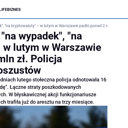
LIFE
BIZNES
ek", "na kryptowaluty" – w lutym w Warszawie padło ponad 2 mln zł. Poli
, "na wypadek", "na
– w lutym w Warszawie
ln zł. Policja
 oszustów
dniach lutego stołeczna policja odnotowała 16
ndę". Łączne straty poszkodowanych
tych. W błyskawicznej akcji funkcjonariusze
ch trafiła już do aresztu na trzy miesiące.