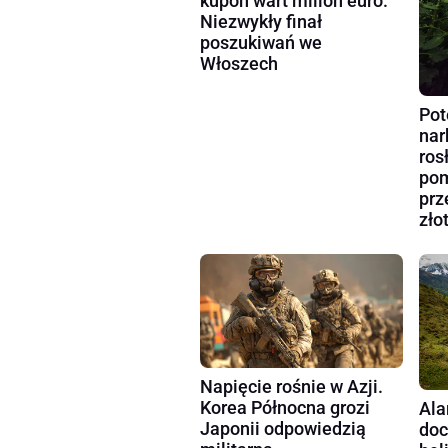
kupon wart milion euro.
Niezwykły finał
poszukiwań we
Włoszech
Pot
nar
ros
pom
prz
zło
Napięcie rośnie w Azji.
Korea Północna grozi
Ala
Japonii odpowiedzią
doc