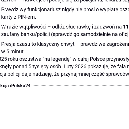
Prawdziwy funkcjonariusz nigdy nie prosi o wypłatę osz
karty z PIN-em.
W razie wątpliwości – odłóż słuchawkę i zadzwoń na
11
zaufany banku/policji (sprawdź go samodzielnie na oficja
Presja czasu to klasyczny chwyt – prawdziwe zagrożen
w 5 minut.
25 roku oszustwa "na legendę" w całej Polsce przyniosły
tknęły ponad 5 tysięcy osób. Luty 2026 pokazuje, że fala 
cja policji daje nadzieję, że przynajmniej część sprawcó
kcja iPolska24