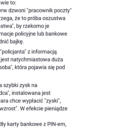
wie to:
erw dzwoni "pracownik poczty"
trzega, że to próba oszustwa
ństwa", by rzekomo je
macje policyjne lub bankowe
nić bajkę.
 "policjanta" z informacją
 jest natychmiastowa duża
soba", która pojawia się pod
a szybki zysk na
dca", instalowana jest
ara chce wypłacić "zyski",
 wzrost". W efekcie pieniądze
adły karty bankowe z PIN-em,