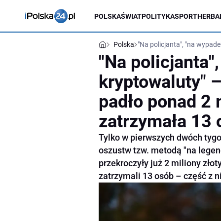
POLSKA
ŚWIAT
POLITYKA
SPORT
HERBA
Polska
"Na policjanta", "na wypad
"Na policjanta"
kryptowaluty" 
padło ponad 2 m
zatrzymała 13
Tylko w pierwszych dwóch tygo
oszustw tzw. metodą "na lege
przekroczyły już 2 miliony zło
zatrzymali 13 osób – część z ni