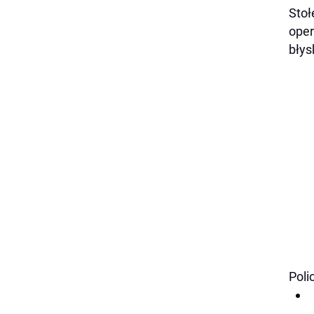
Stoł
oper
błys
Poli