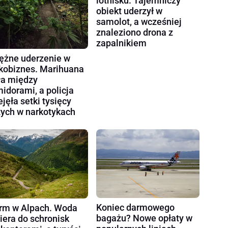
lotnisku. Tajemniczy
obiekt uderzył w
samolot, a wcześniej
znaleziono drona z
zapalnikiem
ężne uderzenie w
kobiznes. Marihuana
ła między
idorami, a policja
ejęła setki tysięcy
tych w narkotykach
Koniec darmowego
rm w Alpach. Woda
bagażu? Nowe opłaty w
iera do schronisk