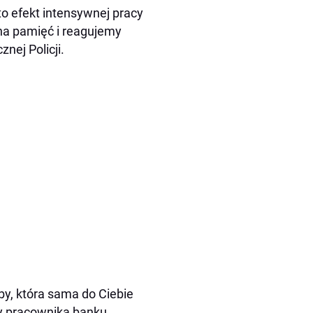
to efekt intensywnej pracy
na pamięć i reagujemy
nej Policji.
by, która sama do Ciebie
zy pracownika banku.