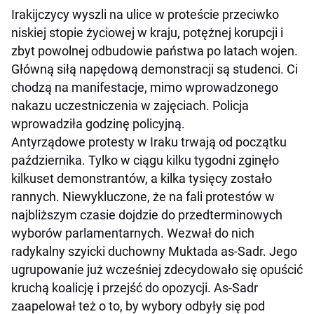
Irakijczycy wyszli na ulice w proteście przeciwko
niskiej stopie życiowej w kraju, potężnej korupcji i
zbyt powolnej odbudowie państwa po latach wojen.
Główną siłą napędową demonstracji są studenci. Ci
chodzą na manifestacje, mimo wprowadzonego
nakazu uczestniczenia w zajęciach. Policja
wprowadziła godzinę policyjną.
Antyrządowe protesty w Iraku trwają od początku
października. Tylko w ciągu kilku tygodni zginęło
kilkuset demonstrantów, a kilka tysięcy zostało
rannych. Niewykluczone, że na fali protestów w
najbliższym czasie dojdzie do przedterminowych
wyborów parlamentarnych. Wezwał do nich
radykalny szyicki duchowny Muktada as-Sadr. Jego
ugrupowanie już wcześniej zdecydowało się opuścić
kruchą koalicję i przejść do opozycji. As-Sadr
zaapelował też o to, by wybory odbyły się pod