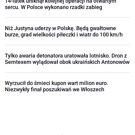
14-latek uniknął kolejnej operacji na otwartym
sercu. W Polsce wykonano rzadki zabieg
Niż Justyna uderzy w Polskę. Będą gwałtowne
burze, grad wielkości piłeczki i wiatr do 100 km/h
Tylko awaria detonatora uratowała lotnisko. Dron z
Semtexem wylądował obok ukraińskich Antonowów
Wyrzucił do śmieci kupon wart milion euro.
Niezwykły finał poszukiwań we Włoszech