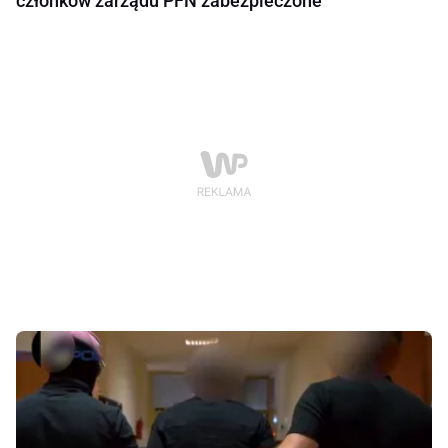
członków zarządu PFN zabezpieczone