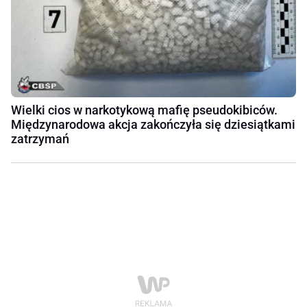
Wielki cios w narkotykową mafię pseudokibiców.
Międzynarodowa akcja zakończyła się dziesiątkami
zatrzymań