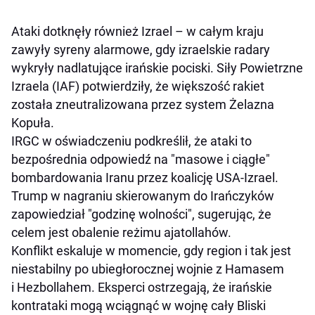
Ataki dotknęły również Izrael – w całym kraju
zawyły syreny alarmowe, gdy izraelskie radary
wykryły nadlatujące irańskie pociski. Siły Powietrzne
Izraela (IAF) potwierdziły, że większość rakiet
została zneutralizowana przez system Żelazna
Kopuła.
IRGC w oświadczeniu podkreślił, że ataki to
bezpośrednia odpowiedź na "masowe i ciągłe"
bombardowania Iranu przez koalicję USA-Izrael.
Trump w nagraniu skierowanym do Irańczyków
zapowiedział "godzinę wolności", sugerując, że
celem jest obalenie reżimu ajatollahów.
Konflikt eskaluje w momencie, gdy region i tak jest
niestabilny po ubiegłorocznej wojnie z Hamasem
i Hezbollahem. Eksperci ostrzegają, że irańskie
kontrataki mogą wciągnąć w wojnę cały Bliski