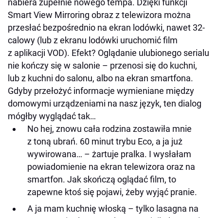
nabiera zupełnie nowego tempa. Dzięki funkcji
Smart View Mirroring obraz z telewizora można
przesłać bezpośrednio na ekran lodówki, nawet 32-
calowy (lub z ekranu lodówki uruchomić film
z aplikacji VOD). Efekt? Oglądanie ulubionego serialu
nie kończy się w salonie – przenosi się do kuchni,
lub z kuchni do salonu, albo na ekran smartfona.
Gdyby przełożyć informacje wymieniane między
domowymi urządzeniami na nasz język, ten dialog
mógłby wyglądać tak…
No hej, znowu cała rodzina zostawiła mnie
z toną ubrań. 60 minut trybu Eco, a ja już
wywirowana… – żartuje pralka. I wysłałam
powiadomienie na ekran telewizora oraz na
smartfon. Jak skończą oglądać film, to
zapewne ktoś się pojawi, żeby wyjąć pranie.
A ja mam kuchnię włoską – tylko lasagna na