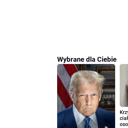
Wybrane dla Ciebie
Krz
cia
oso