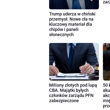
zar
Trump uderza w chiński
przemysł. Nowe cła na
kluczowy materiał dla
chipów i paneli
słonecznych
Miliony złotych pod lupą
50 
CBA. Majątki byłych
aku
członków zarządu PFN
akc
zabezpieczone
mię
prz