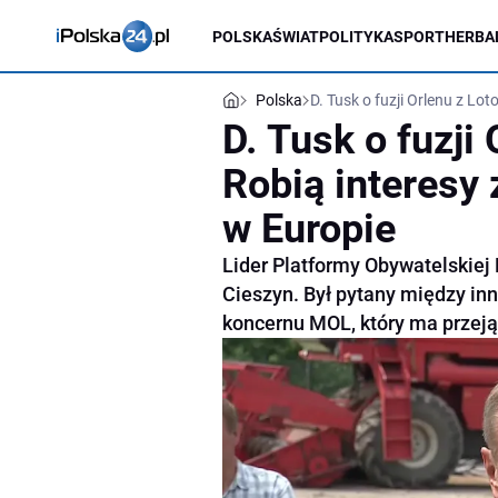
POLSKA
ŚWIAT
POLITYKA
SPORT
HERBA
Polska
D. Tusk o fuzji Orlenu z L
D. Tusk o fuzji
Robią interesy
w Europie
Lider Platformy Obywatelskiej 
Cieszyn. Był pytany między in
koncernu MOL, który ma przejąć