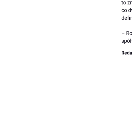
to z
co d
defi
– Ro
spół
Reda