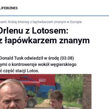
LIFE
BIZNES
otosem: Robią interesy z łapówkarzem znanym w Europie
 Orlenu z Lotosem:
 z łapówkarzem znanym
Donald Tusk odwiedził w środę (03.08)
nymi o kontrowersje wokół węgierskiego
 część stacji Lotos.