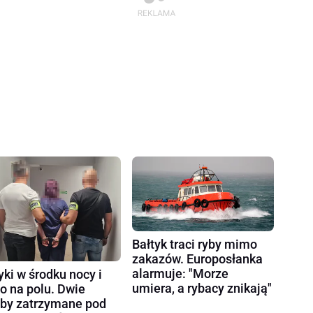
Bałtyk traci ryby mimo
zakazów. Europosłanka
alarmuje: "Morze
yki w środku nocy i
umiera, a rybacy znikają"
ło na polu. Dwie
by zatrzymane pod