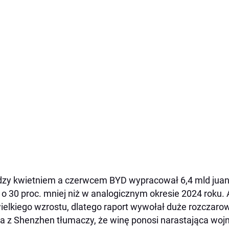
zy kwietniem a czerwcem BYD wypracował 6,4 mld juanó
i o 30 proc. mniej niż w analogicznym okresie 2024 roku. 
ielkiego wzrostu, dlatego raport wywołał duże rozczaro
a z Shenzhen tłumaczy, że winę ponosi narastająca wo