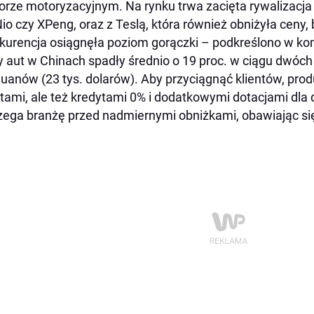
orze motoryzacyjnym. Na rynku trwa zacięta rywalizacja 
Nio czy XPeng, oraz z Teslą, która również obniżyła ceny
urencja osiągnęła poziom gorączki – podkreślono w ko
 aut w Chinach spadły średnio o 19 proc. w ciągu dwóch 
 juanów (23 tys. dolarów). Aby przyciągnąć klientów, prod
tami, ale też kredytami 0% i dodatkowymi dotacjami dla d
zega branżę przed nadmiernymi obniżkami, obawiając się 