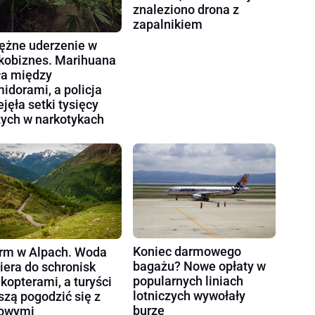
znaleziono drona z
zapalnikiem
ężne uderzenie w
kobiznes. Marihuana
ła między
idorami, a policja
ejęła setki tysięcy
tych w narkotykach
Koniec darmowego
rm w Alpach. Woda
bagażu? Nowe opłaty w
iera do schronisk
popularnych liniach
ikopterami, a turyści
lotniczych wywołały
zą pogodzić się z
burzę
owymi