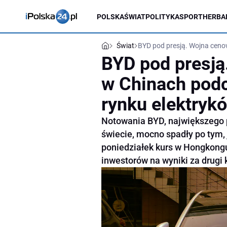
POLSKA
ŚWIAT
POLITYKA
SPORT
HERBA
Świat
BYD pod presją. Wojna cenow
BYD pod presją
w Chinach podc
rynku elektryk
Notowania BYD, największego 
świecie, mocno spadły po tym,
poniedziałek kurs w Hongkongu 
inwestorów na wyniki za drugi 