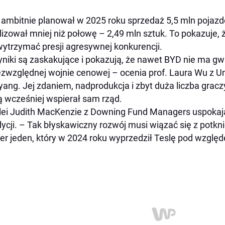
ambitnie planował w 2025 roku sprzedaż 5,5 mln pojazdó
lizował mniej niż połowę – 2,49 mln sztuk. To pokazuje, 
wytrzymać presji agresywnej konkurencji.
niki są zaskakujące i pokazują, że nawet BYD nie ma gw
zwzględnej wojnie cenowej – ocenia prof. Laura Wu z U
ang. Jej zdaniem, nadprodukcja i zbyt duża liczba graczy 
ą wcześniej wspierał sam rząd.
lei Judith MacKenzie z Downing Fund Managers uspokaja,
ycji. – Tak błyskawiczny rozwój musi wiązać się z potkn
r jeden, który w 2024 roku wyprzedził Teslę pod wzglę