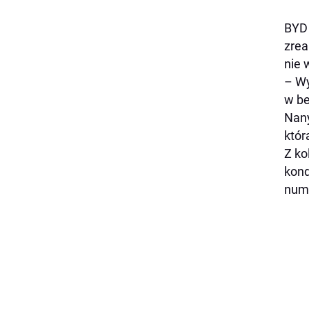
BYD 
zrea
nie 
– Wy
w be
Nany
któr
Z ko
kond
nume