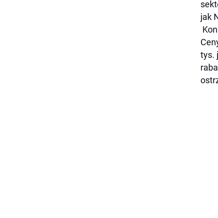
sekt
jak 
Konk
Ceny
tys.
raba
ostr