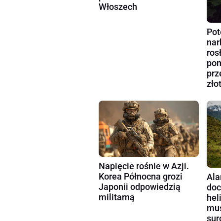
Włoszech
Pot
nar
ros
pom
prz
zło
Napięcie rośnie w Azji.
Korea Północna grozi
Ala
Japonii odpowiedzią
doc
militarną
hel
mus
sur