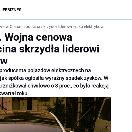
LIFE
BIZNES
a w Chinach podcina skrzydła liderowi rynku elektryków
. Wojna cenowa
ina skrzydła liderowi
ów
producenta pojazdów elektrycznych na
 jak spółka ogłosiła wyraźny spadek zysków. W
zniżkował chwilowo o 8 proc., co było reakcją
kwartał roku.