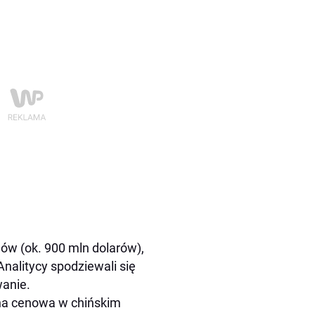
w (ok. 900 mln dolarów),
Analitycy spodziewali się
wanie.
jna cenowa w chińskim