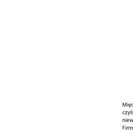
Międ
czyl
niew
Firm