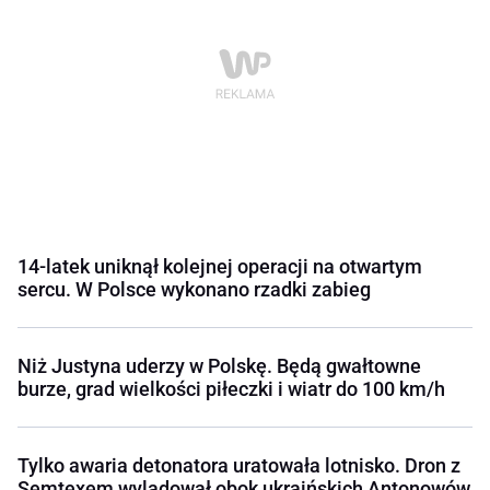
14-latek uniknął kolejnej operacji na otwartym
sercu. W Polsce wykonano rzadki zabieg
Niż Justyna uderzy w Polskę. Będą gwałtowne
burze, grad wielkości piłeczki i wiatr do 100 km/h
Tylko awaria detonatora uratowała lotnisko. Dron z
Semtexem wylądował obok ukraińskich Antonowów