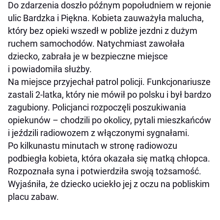
Do zdarzenia doszło późnym popołudniem w rejonie
ulic Bardzka i Piękna. Kobieta zauważyła malucha,
który bez opieki wszedł w pobliże jezdni z dużym
ruchem samochodów. Natychmiast zawołała
dziecko, zabrała je w bezpieczne miejsce
i powiadomiła służby.
Na miejsce przyjechał patrol policji. Funkcjonariusze
zastali 2-latka, który nie mówił po polsku i był bardzo
zagubiony. Policjanci rozpoczęli poszukiwania
opiekunów – chodzili po okolicy, pytali mieszkańców
i jeździli radiowozem z włączonymi sygnałami.
Po kilkunastu minutach w stronę radiowozu
podbiegła kobieta, która okazała się matką chłopca.
Rozpoznała syna i potwierdziła swoją tożsamość.
Wyjaśniła, że dziecko uciekło jej z oczu na pobliskim
placu zabaw.