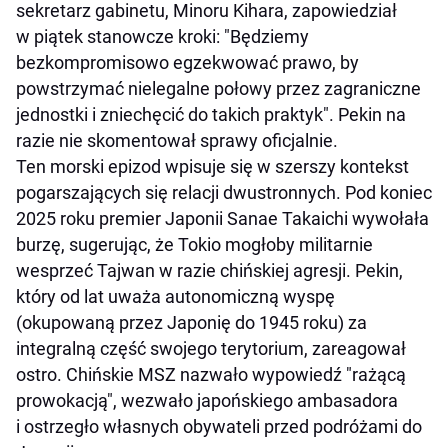
sekretarz gabinetu, Minoru Kihara, zapowiedział
w piątek stanowcze kroki: "Będziemy
bezkompromisowo egzekwować prawo, by
powstrzymać nielegalne połowy przez zagraniczne
jednostki i zniechęcić do takich praktyk". Pekin na
razie nie skomentował sprawy oficjalnie.
Ten morski epizod wpisuje się w szerszy kontekst
pogarszających się relacji dwustronnych. Pod koniec
2025 roku premier Japonii Sanae Takaichi wywołała
burzę, sugerując, że Tokio mogłoby militarnie
wesprzeć Tajwan w razie chińskiej agresji. Pekin,
który od lat uważa autonomiczną wyspę
(okupowaną przez Japonię do 1945 roku) za
integralną część swojego terytorium, zareagował
ostro. Chińskie MSZ nazwało wypowiedź "rażącą
prowokacją", wezwało japońskiego ambasadora
i ostrzegło własnych obywateli przed podróżami do