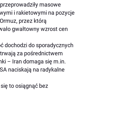
kie przeprowadziły masowe
owymi i rakietowymi na pozycje
ę Ormuz, przez którą
owało gwałtowny wzrost cen
hoć dochodzi do sporadycznych
trwają za pośrednictwem
ki – Iran domaga się m.in.
SA naciskają na radykalne
 się to osiągnąć bez