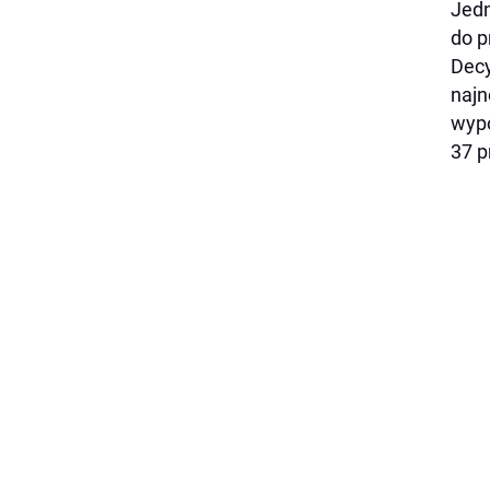
Jedn
do p
Decy
najn
wypo
37 p