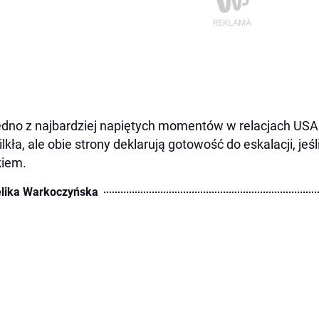
edno z najbardziej napiętych momentów w relacjach USA–I
lkła, ale obie strony deklarują gotowość do eskalacji, jeś
kiem.
lika Warkoczyńska