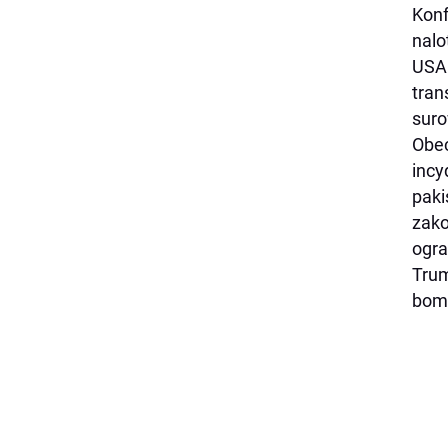
Konf
nalo
USA 
tran
suro
Obec
inc
paki
zako
ogra
Trum
bomb