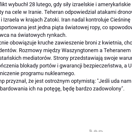
likt wybuchł 28 lutego, gdy siły izraelskie i amerykańs
ty na cele w Iranie. Teheran odpowiedział atakami dron
i Izraela w krajach Zatoki. Iran nadal kontroluje Cieśnin
sportowana jest jedna piąta światowej ropy, co spowod
wca na światowych rynkach.
nie obowiązuje kruche zawieszenie broni z kwietnia, c
ydentów. Rozmowy między Waszyngtonem a Teheranem 
stańskich mediatorów. Strony przedstawiają swoje warun
ńczenia blokady portów i gwarancji bezpieczeństwa, a U
niczenie programu nuklearnego.
p przyznał, że jest ostrożnym optymistą: "Jeśli uda nam
ardowania ich na potęgę, będę bardzo zadowolony".