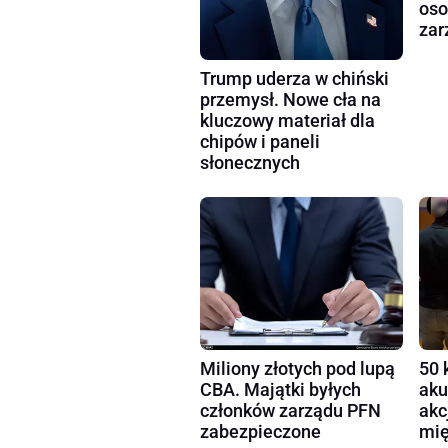
oso
zar
Trump uderza w chiński
przemysł. Nowe cła na
kluczowy materiał dla
chipów i paneli
słonecznych
Miliony złotych pod lupą
50 
CBA. Majątki byłych
aku
członków zarządu PFN
akc
zabezpieczone
mię