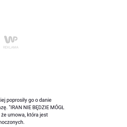
iej poprosiły go o danie
fazę. "IRAN NIE BĘDZIE MÓGŁ
e umowa, która jest
dnoczonych.