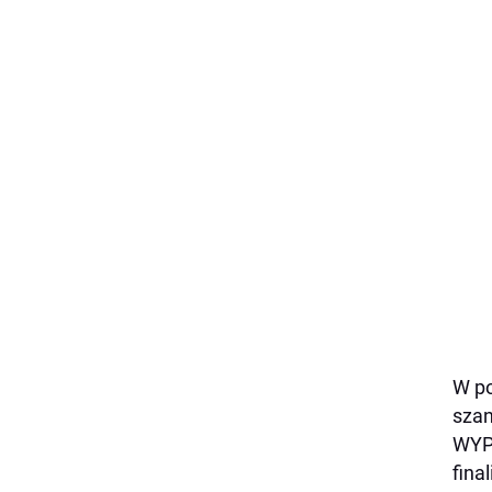
W po
szan
WYPR
fina