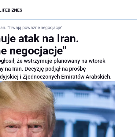
LIFE
BIZNES
ran. "Trwają poważne negocjacje"
je atak na Iran.
e negocjacje"
głosił, że wstrzymuje planowany na wtorek
ny na Iran. Decyzję podjął na prośbę
dyjskiej i Zjednoczonych Emiratów Arabskich.