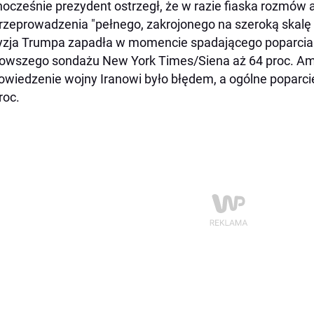
ocześnie prezydent ostrzegł, że w razie fiaska rozmów 
rzeprowadzenia "pełnego, zakrojonego na szeroką skalę a
zja Trumpa zapadła w momencie spadającego poparcia dl
owszego sondażu New York Times/Siena aż 64 proc. A
wiedzenie wojny Iranowi było błędem, a ogólne poparci
roc.