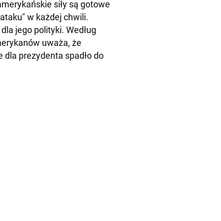
amerykańskie siły są gotowe
taku" w każdej chwili.
a jego polityki. Według
merykanów uważa, że
e dla prezydenta spadło do