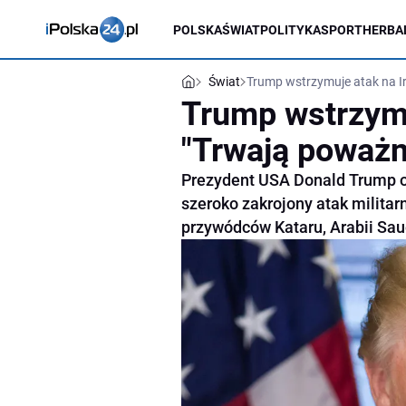
POLSKA
ŚWIAT
POLITYKA
SPORT
HERBA
Świat
Trump wstrzymuje atak na I
Trump wstrzymu
"Trwają poważn
Prezydent USA Donald Trump o
szeroko zakrojony atak militar
przywódców Kataru, Arabii Sau