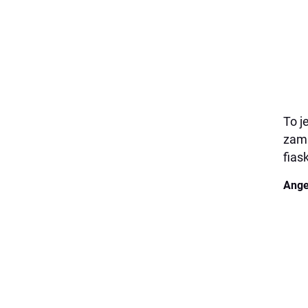
To j
zami
fias
Ange