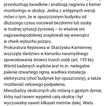
przesłuchują świadków i analizują nagrania z kamer
monitoringu w okolicy. Jedna z wstępnych wersji
mówi o tym, że w opuszczonym budynku od
dłuższego czasu nocowali bezdomni lub osoby
w trudnej sytuacji życiowej – to właśnie oni
najprawdopodobniej znajdowali się wewnątrz
w chwili wybuchu pożaru.
Prokuratura Rejonowa w Skarżysku-Kamiennej
wszczęła śledztwo w kierunku nieumyślnego
spowodowania śmierci trzech osób (art. 155 kk).
Wśród badanych wątków jest m.in. nielegalne
palenie otwartego ognia, wadliwa instalacja
elektryczna (choć budynek był opuszczony), a także
możliwość celowego podpalenia.
Mieszkańcy okolicznych ulic mówią o gęstym dymie,
który nad ranem wypełnił całą okolicę i był
wyczuwalny nawet kilkaset metrów dalej. Wielu