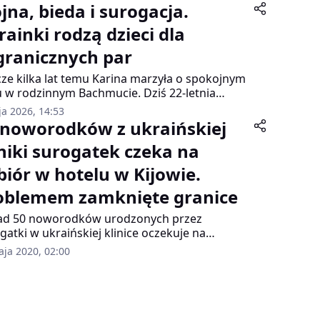
jna, bieda i surogacja.
rainki rodzą dzieci dla
granicznych par
cze kilka lat temu Karina marzyła o spokojnym
u w rodzinnym Bachmucie. Dziś 22-letnia
inka mieszka pod Kijowem i jest w szóstym
ja 2026, 14:53
iącu ciąży z dzieckiem, które biologicznie nie
 noworodków z ukraińskiej
 jej. Nosi córkę chińskiej pary w ramach
iniki surogatek czeka na
rcyjnej surogacji — branży, która mimo
y nadal funkcjonuje na Ukrainie i budzi coraz
biór w hotelu w Kijowie.
sze kontrowersje.
oblemem zamknięte granice
ad 50 noworodków urodzonych przez
gatki w ukraińskiej klinice oczekuje na
ranie przez swoich rodziców obcokrajowców
aja 2020, 02:00
dnym z hoteli w Kijowie. Dzieci nie mogą być
rane przez panującą pandemię koronawirusa
iązane z tym zamknięte granice państw. Klinika
exCom opublikowała w internecie nagranie, na
ym pokazuje jak wygląda opieka nad tak dużą