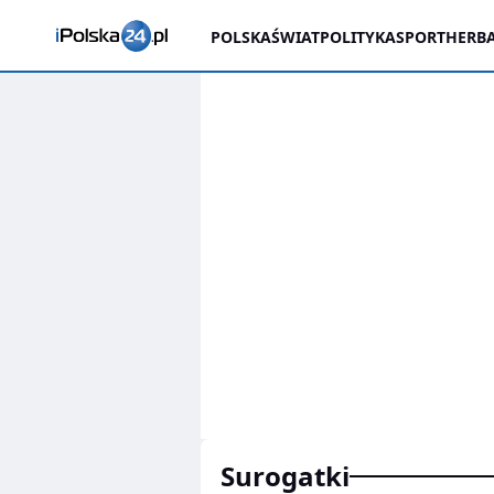
POLSKA
ŚWIAT
POLITYKA
SPORT
HERBA
surogatki