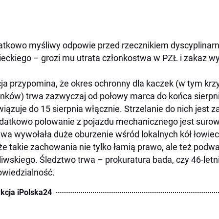
tkowo myśliwy odpowie przed rzecznikiem dyscyplinar
eckiego – grozi mu utrata członkostwa w PZŁ i zakaz 
cja przypomina, że okres ochronny dla kaczek (w tym krz
nków) trwa zazwyczaj od połowy marca do końca sierpn
iązuje do 15 sierpnia włącznie. Strzelanie do nich jest z
datkowo polowanie z pojazdu mechanicznego jest surowo
wa wywołała duże oburzenie wśród lokalnych kół łowieck
 że takie zachowania nie tylko łamią prawo, ale też pod
iwskiego. Śledztwo trwa – prokuratura bada, czy 46-letn
wiedzialność.
kcja iPolska24