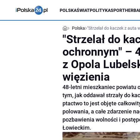
POLSKA
ŚWIAT
POLITYKA
SPORT
HERBA
Polska
"Strzelał do kaczek z auta 
"Strzelał do ka
ochronnym" – 4
z Opola Lubelsk
więzienia
48-letni mieszkaniec powiatu o
tym, jak oddawał strzały do k
ptactwo to jest objęte całkow
polowania, a całe zdarzenie na
pozbawienia wolności i postę
Łowieckim.