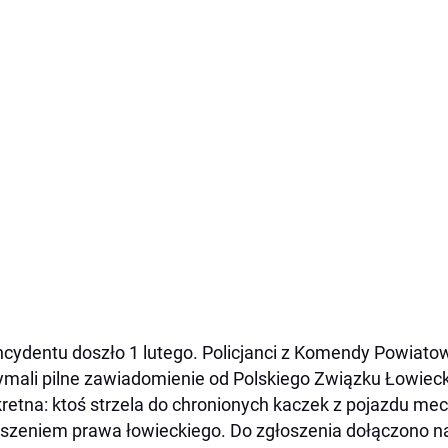
ncydentu doszło 1 lutego. Policjanci z Komendy Powiato
ymali pilne zawiadomienie od Polskiego Związku Łowieck
retna: ktoś strzela do chronionych kaczek z pojazdu me
szeniem prawa łowieckiego. Do zgłoszenia dołączono na