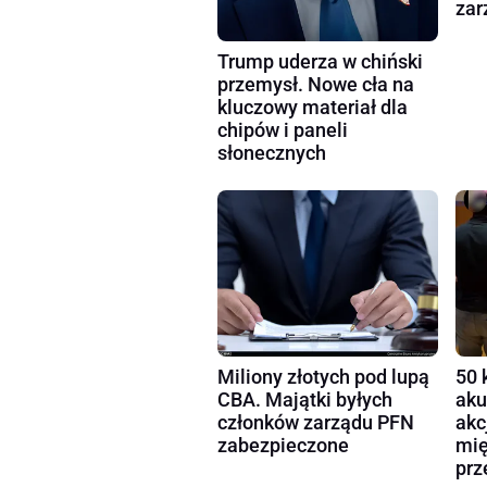
zar
Trump uderza w chiński
przemysł. Nowe cła na
kluczowy materiał dla
chipów i paneli
słonecznych
Miliony złotych pod lupą
50 
CBA. Majątki byłych
aku
członków zarządu PFN
akc
zabezpieczone
mię
prz