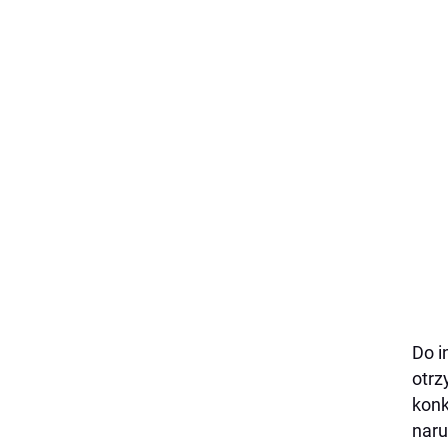
Do i
otrz
konk
naru