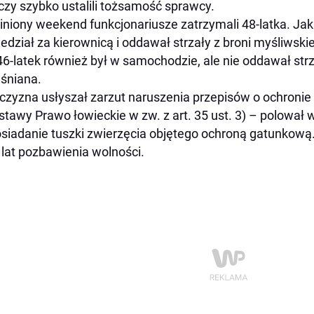
czy szybko ustalili tożsamość sprawcy.
niony weekend funkcjonariusze zatrzymali 48-latka. Jak 
iedział za kierownicą i oddawał strzały z broni myśliwsk
6-latek również był w samochodzie, ale nie oddawał strza
śniana.
zyzna usłyszał zarzut naruszenia przepisów o ochronie z
stawy Prawo łowieckie w zw. z art. 35 ust. 3) – polował
siadanie tuszki zwierzęcia objętego ochroną gatunkową.
 lat pozbawienia wolności.