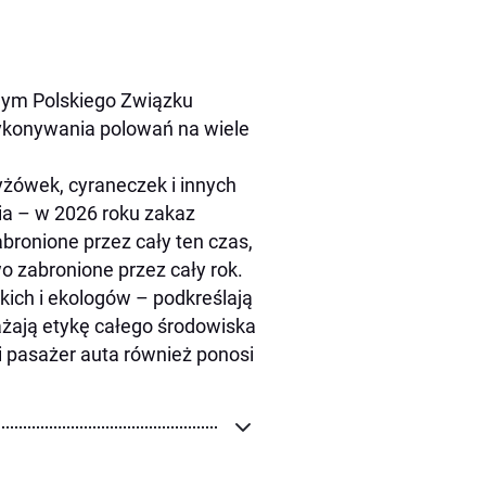
nym Polskiego Związku
wykonywania polowań na wiele
yżówek, cyraneczek i innych
ia – w 2026 roku zakaz
abronione przez cały ten czas,
 zabronione przez cały rok.
ich i ekologów – podkreślają
ważają etykę całego środowiska
i pasażer auta również ponosi