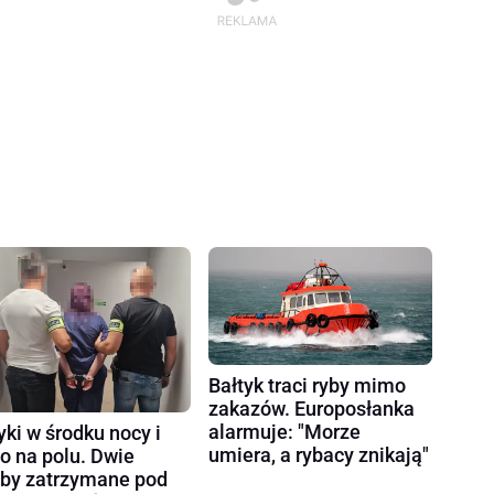
Bałtyk traci ryby mimo
zakazów. Europosłanka
alarmuje: "Morze
yki w środku nocy i
umiera, a rybacy znikają"
ło na polu. Dwie
by zatrzymane pod