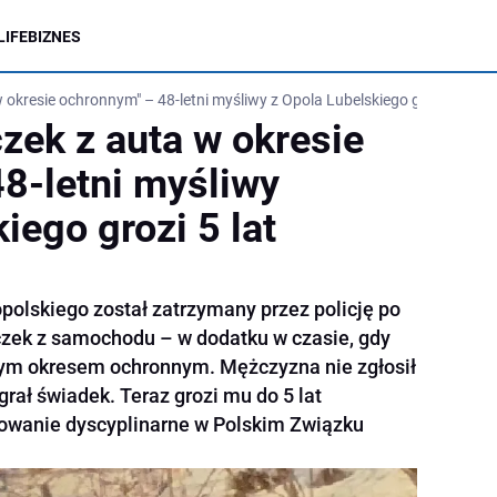
LIFE
BIZNES
w okresie ochronnym" – 48-letni myśliwy z Opola Lubelskiego grozi 5 lat w
czek z auta w okresie
8-letni myśliwy
iego grozi 5 lat
polskiego został zatrzymany przez policję po
aczek z samochodu – w dodatku w czasie, gdy
itym okresem ochronnym. Mężczyzna nie zgłosił
grał świadek. Teraz grozi mu do 5 lat
powanie dyscyplinarne w Polskim Związku