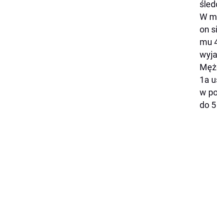
śled
W mi
on s
mu 4
wyja
Mężc
1a u
w po
do 5