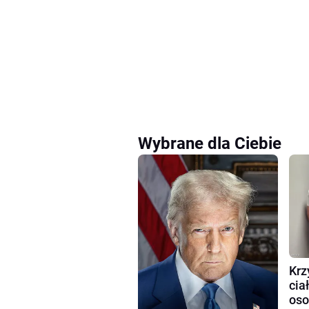
Wybrane dla Ciebie
Krz
cia
oso