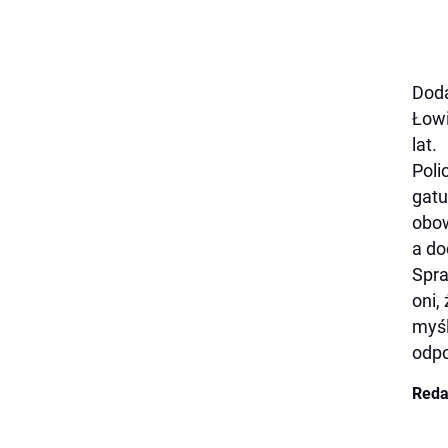
Doda
Łowi
lat.
Poli
gatu
obow
a do
Spra
oni,
myśl
odpo
Reda