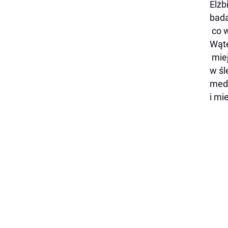
Elżb
bada
co w
Wąte
miej
w śl
medy
i mi