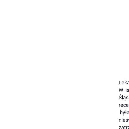
Leka
W li
Śląs
rece
była
nieś
zatr