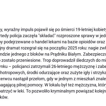
, wyraźny impuls pojawił się po śmierci 19-letniej kobi
tedy policja zaczęła "składać" rozproszone sprawy w jed
y podejrzewane o handel lekami na bazie opioidów oraz
jny dramat rozegrał się na początku 2025 roku: nagie zw
ndzie jednego z bloków na Prądniku Białym. Zabezpiecz
o zostało przeniesione. Trop doprowadził śledczych do
nku – policjanci zatrzymali 26-letniego mężczyznę i zabe
hotropowych, środki odurzające oraz zużyte igły i strzyk
erwcu nastąpił przełom, gdy w jednym z mieszkań znale
gającą pilnej pomocy. W lokalu był też mężczyzna, któr
atrzyć w leki. To pozwoliło kryminalnym powiązać kolej
ków.