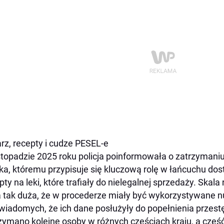
rz, recepty i cudze PESEL-e
stopadzie 2025 roku policja poinformowała o zatrzymaniu
ka, któremu przypisuje się kluczową rolę w łańcuchu do
pty na leki, które trafiały do nielegalnej sprzedaży. Skal
 tak duża, że w procederze miały być wykorzystywane
wiadomych, że ich dane posłużyły do popełnienia przes
zymano kolejne osoby w różnych częściach kraju, a częś