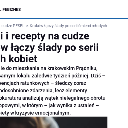
LIFE
BIZNES
na cudze PESEL-e. Kraków łączy ślady po serii śmierci młodych kobiet
i i recepty na cudze
 łączy ślady po serii
h kobiet
e do mieszkania na krakowskim Prądniku,
samym lokalu zaledwie tydzień później. Dziś –
wencjach ratunkowych – śledczy coraz
o odosobnione zdarzenia, lecz elementy
prokuratura analizują wątek nielegalnego obrotu
opowymi, w którym – jak wynika z ustaleń –
biety w kryzysie emocjonalnym.