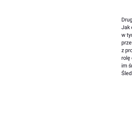
Drug
Jak 
w ty
prze
z pr
rolę
im ś
Śled