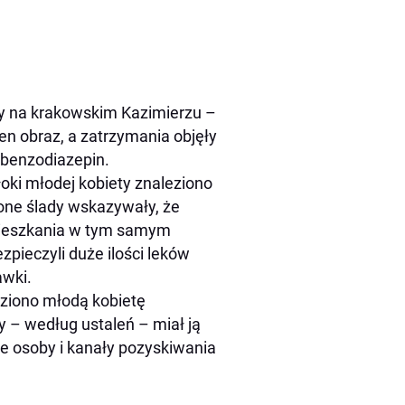
ety na krakowskim Kazimierzu –
en obraz, a zatrzymania objęły
 benzodiazepin.
łoki młodej kobiety znaleziono
one ślady wskazywały, że
 mieszkania w tym samym
zpieczyli duże ilości leków
awki.
ziono młodą kobietę
y – według ustaleń – miał ją
ne osoby i kanały pozyskiwania