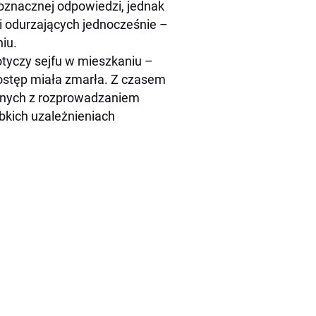
dnoznacznej odpowiedzi, jednak
i odurzających jednocześnie –
iu.
otyczy sejfu w mieszkaniu –
 dostęp miała zmarła. Z czasem
zanych z rozprowadzaniem
bkich uzależnieniach