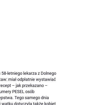
 58-letniego lekarza z Dolnego
staw: miał odpłatnie wystawiać
a recept – jak przekazano –
 numery PESEL osób
tępstwa. Tego samego dnia
ć wątku dotyczyła także kobiet