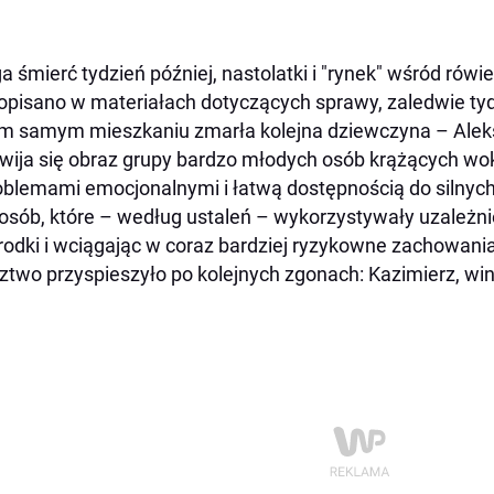
a śmierć tydzień później, nastolatki i "rynek" wśród rów
opisano w materiałach dotyczących sprawy, zaledwie tydz
m samym mieszkaniu zmarła kolejna dziewczyna – Aleksa
wija się obraz grupy bardzo młodych osób krążących wokó
oblemami emocjonalnymi i łatwą dostępnością do silnych
 osób, które – według ustaleń – wykorzystywały uzależni
rodki i wciągając w coraz bardziej ryzykowne zachowania
ztwo przyspieszyło po kolejnych zgonach: Kazimierz, wi