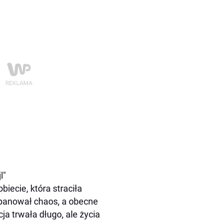
l"
iecie, która straciła
panował chaos, a obecne
a trwała długo, ale życia