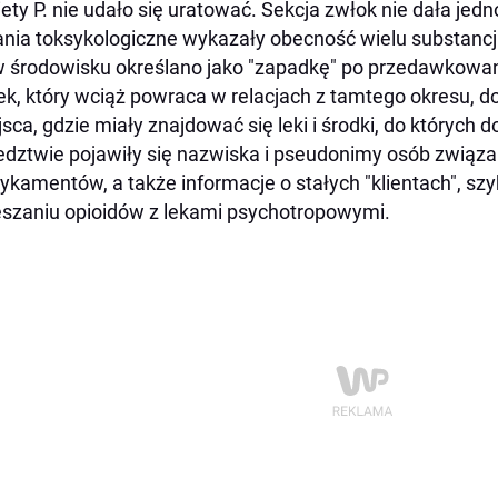
iety P. nie udało się uratować. Sekcja zwłok nie dała je
nia toksykologiczne wykazały obecność wielu substancj
 środowisku określano jako "zapadkę" po przedawkowan
k, który wciąż powraca w relacjach z tamtego okresu, d
sca, gdzie miały znajdować się leki i środki, do których
edztwie pojawiły się nazwiska i pseudonimy osób zwią
kamentów, a także informacje o stałych "klientach", szy
eszaniu opioidów z lekami psychotropowymi.