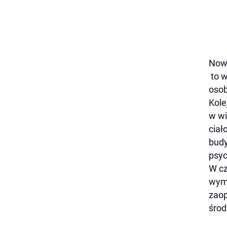
Nowy
to w
osob
Kole
w wi
ciał
budy
psyc
W cz
wyma
zaop
środ