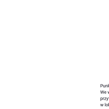
Punk
We w
przy
w lo