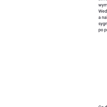
wyma
Wedł
a na
sygn
po p