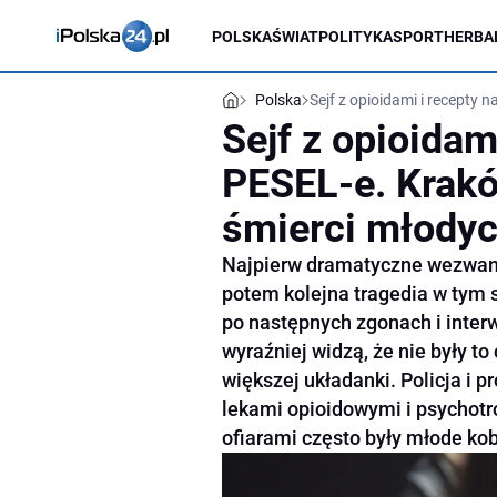
POLSKA
ŚWIAT
POLITYKA
SPORT
HERBA
Polska
Sejf z opioidami i recepty 
Sejf z opioidam
PESEL-e. Kraków
śmierci młodyc
Najpierw dramatyczne wezwani
potem kolejna tragedia w tym 
po następnych zgonach i inter
wyraźniej widzą, że nie były t
większej układanki. Policja i 
lekami opioidowymi i psychotr
ofiarami często były młode ko