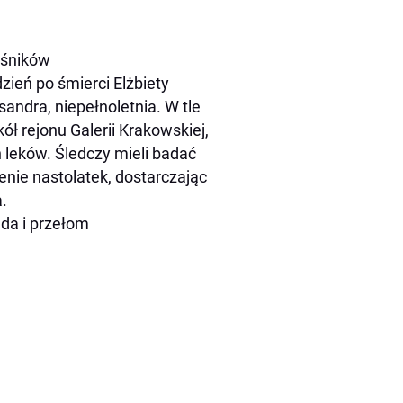
ieśników
ień po śmierci Elżbiety
ndra, niepełnoletnia. W tle
ł rejonu Galerii Krakowskiej,
 leków. Śledczy mieli badać
enie nastolatek, dostarczając
.
nda i przełom