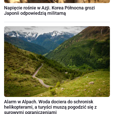
Napięcie rośnie w Azji. Korea Północna grozi
Japonii odpowiedzią militarną
Alarm w Alpach. Woda dociera do schronisk
helikopterami, a turyści muszą pogodzić się z
surowymi ograniczeniami