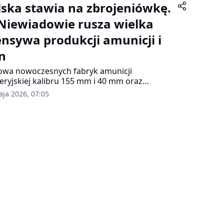
lska stawia na zbrojeniówkę.
Niewiadowie rusza wielka
ensywa produkcji amunicji i
n
wa nowoczesnych fabryk amunicji
leryjskiej kalibru 155 mm i 40 mm oraz
wienie produkcji min przeciwpiechotnych –
aja 2026, 07:05
e są najważniejsze plany rozwojowe
iadowa Polskiej Grupy Militarnej. Firma chce
rzystać rosnące potrzeby polskiej armii i
tw NATO, a jednocześnie stać się liczącym
zem na europejskim rynku zbrojeniowym.