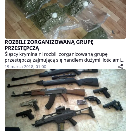
ROZBILI ZORGANIZOWANĄ GRUPĘ
PRZESTĘPCZĄ
Śląscy kryminalni rozbili zorganizowaną grupę
przestępczą zajmującą się handlem dużymi ilościami
narkotyków na terenie województwa śląskiego.
19 marca 2018, 01:00
Dziewięciu zatrzymanych usłyszało 237 zarzutów m.in.
wprowadzenia na czarny rynek ponad 100 kg
narkotyków, wartych około 4 mln złotych. Sześciu z
podejrzanych, zostało już tymczasowo aresztowanych.
Grozi im do 12 lat więzienia.