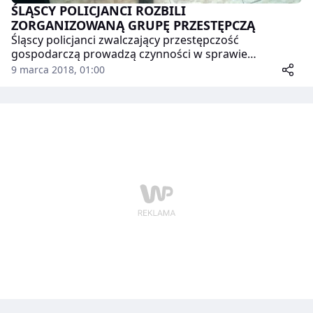
ŚLĄSCY POLICJANCI ROZBILI
ZORGANIZOWANĄ GRUPĘ PRZESTĘPCZĄ
Śląscy policjanci zwalczający przestępczość
gospodarczą prowadzą czynności w sprawie
zorganizowanej grupy przestępczej. Jej członkowie
9 marca 2018, 01:00
mają na swoim koncie szereg przestępstw
skarbowych związanych z fałszowaniem faktur VAT,
podawaniem nieprawdy w deklaracjach podatkowych
oraz wprowadzaniem w obrót nielegalnego oleju
rzepakowego. Straty Skarbu Państwa oszacowano na
około 15 milionów złotych.