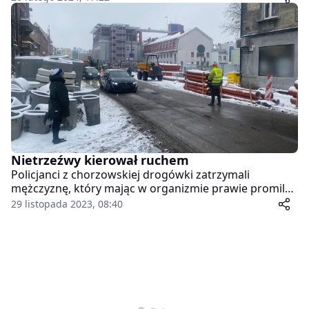
bezradnie na klatce schodowej jednego z bloków.
Nietrzeźwy kierował ruchem
Policjanci z chorzowskiej drogówki zatrzymali
mężczyznę, który mając w organizmie prawie promil
alkoholu, kierował ruchem pojazdów podczas prac
29 listopada 2023, 08:40
drogowych. 48-latek dodatkowo nie posiadał
odpowiedniego przeszkolenia w tym zakresie. Na
szczęście nikomu nic się nie stało.