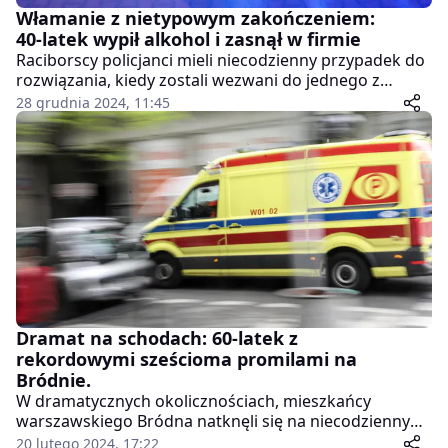
Włamanie z nietypowym zakończeniem:
40-latek wypił alkohol i zasnął w firmie
Raciborscy policjanci mieli niecodzienny przypadek do
rozwiązania, kiedy zostali wezwani do jednego z
przedsiębiorstw na terenie miasta. Zgłoszenie
28 grudnia 2024, 11:45
dotyczyło włamania, które zakończyło się dla
sprawcy… drzemką po spożyciu alkoholu.
Dramat na schodach: 60-latek z
rekordowymi sześcioma promilami na
Bródnie.
W dramatycznych okolicznościach, mieszkańcy
warszawskiego Bródna natknęli się na niecodzienny
widok – kompletnie pijanego mężczyznę, leżącego
20 lutego 2024, 17:22