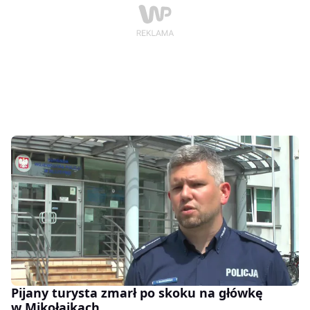
Pijany turysta zmarł po skoku na główkę
w Mikołajkach