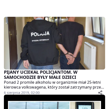
PIJANY UCIEKAŁ POLICJANTOM. W
SAMOCHODZIE BYŁY MAŁE DZIECI
Ponad 2 promile alkoholu w organizmie miał 25-letni
kierowca volkswagena, który został zatrzymany przez
tarnogórskich wywiadowców. Mężczyzna uciekał
6 sierpnia 2019, 02:00
policjantom, wioząc ze sobą dwójkę dzieci w wieku 3 i
6 lat. Maluchy zostały przekazane pod opiekę rodziny,
ponieważ ich matka również była pijana. Mężczyzna