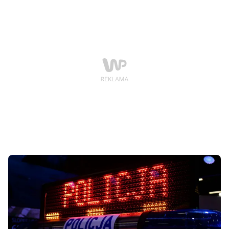
się okazało, miał w organizmie niemal 6 promili
alkoholu. Dzięki reakcji przypadkowego świadka
policjanci zdążyli dotrzeć na miejsce i udzielić mu
pomocy.