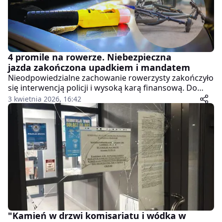
4 promile na rowerze. Niebezpieczna
jazda zakończona upadkiem i mandatem
Nieodpowiedzialne zachowanie rowerzysty zakończyło
się interwencją policji i wysoką karą finansową. Do
zdarzenia doszło w Strzelce Opolskie, gdzie 40-letni
3 kwietnia 2026, 16:42
mężczyzna poruszał się jednośladem w stanie
skrajnego upojenia alkoholowego.
"Kamień w drzwi komisariatu i wódka w