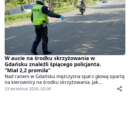
w twarz.
W aucie na środku skrzyżowania w
Gdańsku znaleźli śpiącego policjanta.
“Miał 2,2 promila”
Nad ranem w Gdańsku mężczyzna spał z głową opartą
na kierownicy na środku skrzyżowania. Jak
powiedziała rzeczniczka prasowa Prokuratury
23 września 2020, 02:00
Okręgowej w Gdańsku Grażyna Wawryniuk, zauważył
to inny kierowca.