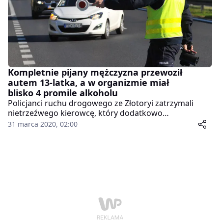
narażenie na niebezpieczeństwo pasażerów odpowie
przed sądem.
Kompletnie pijany mężczyzna przewoził
autem 13-latka, a w organizmie miał
blisko 4 promile alkoholu
Policjanci ruchu drogowego ze Złotoryi zatrzymali
nietrzeźwego kierowcę, który dodatkowo
samochodem osobowym przewoził 13-latka. Badanie
31 marca 2020, 02:00
alkomatem wykazało blisko 4 promile alkoholu w
organizmie mężczyzny. Skrajnie nieodpowiedzialny 40-
latek stracił prawo jazdy, a za popełnione
przestępstwo będzie odpowiadał przed sądem.