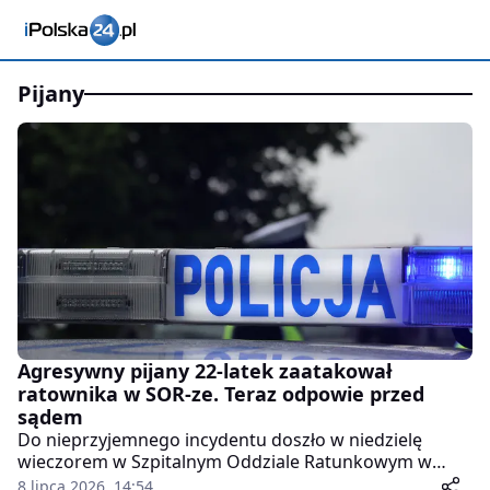
pijany
Agresywny pijany 22-latek zaatakował
ratownika w SOR-ze. Teraz odpowie przed
sądem
Do nieprzyjemnego incydentu doszło w niedzielę
wieczorem w Szpitalnym Oddziale Ratunkowym w
Makowie Mazowieckim. Nietrzeźwy 22-latek zakłócał
8 lipca 2026, 14:54