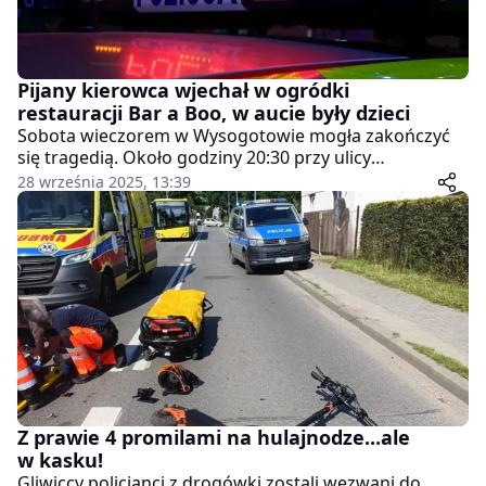
Pijany kierowca wjechał w ogródki
restauracji Bar a Boo, w aucie były dzieci
Sobota wieczorem w Wysogotowie mogła zakończyć
się tragedią. Około godziny 20:30 przy ulicy
Bukowskiej, w pobliżu restauracji Baraboo, pijany
28 września 2025, 13:39
kierowca stracił panowanie nad pojazdem i wjechał w
ogródki przy lokalu. W samochodzie, oprócz
nietrzeźwego mężczyzny, znajdowała się dwójka
dzieci.
Z prawie 4 promilami na hulajnodze...ale
w kasku!
Gliwiccy policjanci z drogówki zostali wezwani do