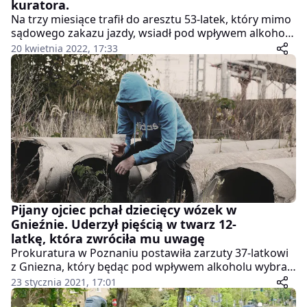
kuratora.
Na trzy miesiące trafił do aresztu 53-latek, który mimo
sądowego zakazu jazdy, wsiadł pod wpływem alkoholu
za kierownicę i próbował potracić swojego kuratora.
20 kwietnia 2022, 17:33
Kobieta sprawowała nadzór nad dozorem mężczyzny,
który odbywał wyrok w systemie elektronicznym, ze
specjalną bransoletą. Mężczyzna został już
tymczasowo aresztowany.
Pijany ojciec pchał dziecięcy wózek w
Gnieźnie. Uderzył pięścią w twarz 12-
latkę, która zwróciła mu uwagę
Prokuratura w Poznaniu postawiła zarzuty 37-latkowi
z Gniezna, który będąc pod wpływem alkoholu wybrał
się na spacer z dzieckiem. Uwagę zwróciła mu
23 stycznia 2021, 17:01
przechodząca nastolatka. Mężczyzna uderzył ją pięścią