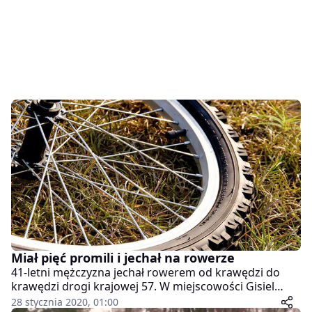
Miał pięć promili i jechał na rowerze
41-letni mężczyzna jechał rowerem od krawędzi do
krawędzi drogi krajowej 57. W miejscowości Gisiel
(województwo warmińsko–mazurskie) zatrzymał go
28 stycznia 2020, 01:00