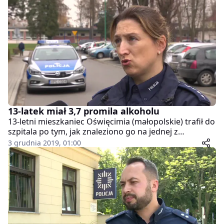
patrol drogówki. Badanie trzeźwości wykazało, że
rowerzysta ma niemal pięć promili alkoholu w
organizmie. Okazało się, że w tym stanie zdążył
przejechać kilka kilometrów.
13-latek miał 3,7 promila alkoholu
13-letni mieszkaniec Oświęcimia (małopolskie) trafił do
szpitala po tym, jak znaleziono go na jednej z
osiedlowych ławek. Chłopiec miał we krwi 3,7 promila
3 grudnia 2019, 01:00
alkoholu. Policja wyjaśnia, skąd miał wódkę, którą
wypił.