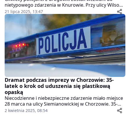
nietypowego zdarzenia w Knurowie. Przy ulicy Wilsona
37-letni mieszkaniec powiatu gliwickiego, kierując
21 lipca 2025, 13:47
hulajnogą elektryczną, wjechał w bok samochodu
osobowego marki Honda. Jak się okazało, był
kompletnie pijany – w jego organizmie stwierdzono
prawie 4 promile alkoholu.
Dramat podczas imprezy w Chorzowie: 35-
latek o krok od uduszenia się plastikową
opaską
Niecodzienne i niebezpieczne zdarzenie miało miejsce
28 marca na ulicy Siemianowickiej w Chorzowie. 35-
letni mężczyzna niemal przypłacił życiem
2 kwietnia 2025, 08:54
nieodpowiedzialną zabawę podczas zakrapianej
alkoholem imprezy. Gdy założył na szyję plastikową
opaskę, nie był w stanie jej zdjąć – nawet z pomocą