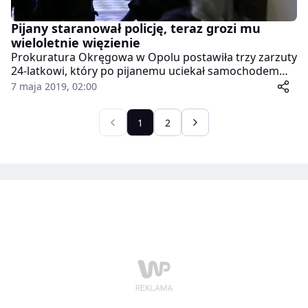
Pijany staranował policję, teraz grozi mu
wieloletnie więzienie
Prokuratura Okręgowa w Opolu postawiła trzy zarzuty
24-latkowi, który po pijanemu uciekał samochodem
przed policją ulicami Nysy. Odpowie za jazdę po
7 maja 2019, 02:00
pijanemu w warunkach recydywy i kierowanie
pojazdem, mimo że odebrano mu prawo jazdy.
1
2