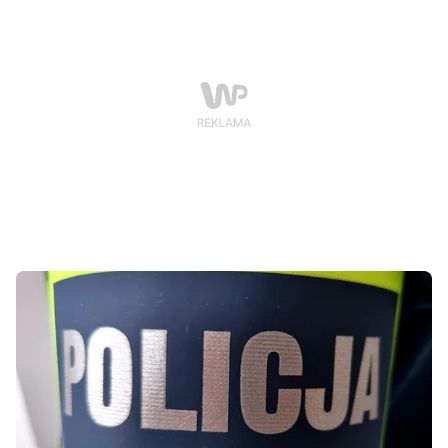
znajomych. Do akcji wkroczyli policjanci, którzy
uratowali mu życie.