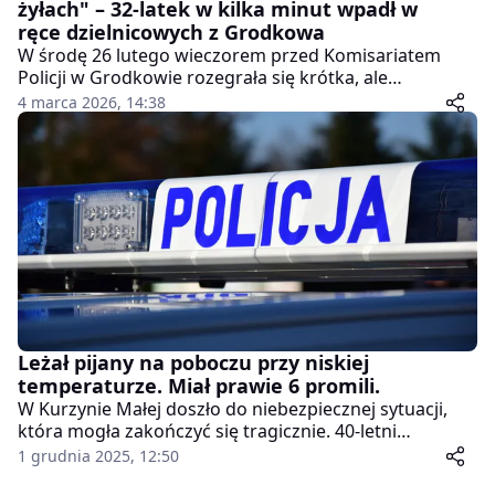
żyłach" – 32-latek w kilka minut wpadł w
ręce dzielnicowych z Grodkowa
W środę 26 lutego wieczorem przed Komisariatem
Policji w Grodkowie rozegrała się krótka, ale
widowiskowa scena. 32-letni mężczyzna chwycił
4 marca 2026, 14:38
kamień, cisnął nim w szybę drzwi wejściowych, po
czym rzucił się do ucieczki. Nie przebiegł nawet
kilometra – już po kilkuset metrach dopadli go
dzielnicowi.
Leżał pijany na poboczu przy niskiej
temperaturze. Miał prawie 6 promili.
W Kurzynie Małej doszło do niebezpiecznej sytuacji,
która mogła zakończyć się tragicznie. 40-letni
mieszkaniec gminy Ulanów, skrajnie pijany i
1 grudnia 2025, 12:50
przemoczony, został znaleziony na poboczu drogi. Jak