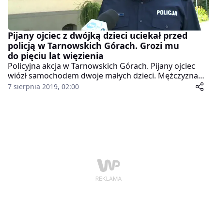
Pijany ojciec z dwójką dzieci uciekał przed
policją w Tarnowskich Górach. Grozi mu
do pięciu lat więzienia
Policyjna akcja w Tarnowskich Górach. Pijany ojciec
wiózł samochodem dwoje małych dzieci. Mężczyzna
został zatrzymany po dynamicznym, jak to określa
7 sierpnia 2019, 02:00
policja, pościgu. Po wszystkim dziećmi miała się zająć
ich mama, ale tak się nie stało, bo ona też była pijana.
Mężczyzna ma już postawione zarzuty.