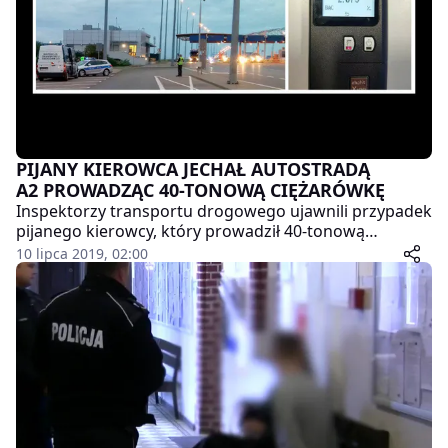
usłyszał zarzuty i grozi mu teraz nawet 5 lat za
kratami. Sprawą pijanej matki zajmie się natomiast sąd
rodzinny.
PIJANY KIEROWCA JECHAŁ AUTOSTRADĄ
A2 PROWADZĄC 40-TONOWĄ CIĘŻARÓWKĘ
Inspektorzy transportu drogowego ujawnili przypadek
pijanego kierowcy, który prowadził 40-tonową
ciężarówkę na autostradzie A2. Mężczyzna został
10 lipca 2019, 02:00
zatrzymany przy Punkcie Poboru Opłat w Gołuskach.