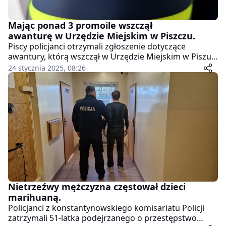
Mając ponad 3 promoile wszczął
awanturę w Urzędzie Miejskim w Piszczu.
Piscy policjanci otrzymali zgłoszenie dotyczące
awantury, którą wszczął w Urzędzie Miejskim w Piszu
nietrzeźwy mężczyzna. Był to 37-latek, który groził
24 stycznia 2025, 08:26
pracownikom magistratu wymachując w ich kierunku
pustą butelką po piwie. Był bardzo agresywny,
nadpobudliwy i zachowywał się irracjonalnie. Jak się
okazało miał ponad 3 promile alkoholu w organizmie.
Został zatrzymany w policyjnym areszcie. Po
wytrzeźwieniu usłyszał zarzuty.
Nietrzeźwy mężczyzna częstował dzieci
marihuaną.
Policjanci z konstantynowskiego komisariatu Policji
zatrzymali 51-latka podejrzanego o przestępstwo