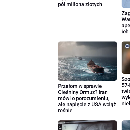
pół miliona złotych
Zag
War
ape
ich
Szo
57-
Przełom w sprawie
twi
Cieśniny Ormuz? Iran
wyk
mówi o porozumieniu,
nie
ale napięcie z USA wciąż
rośnie