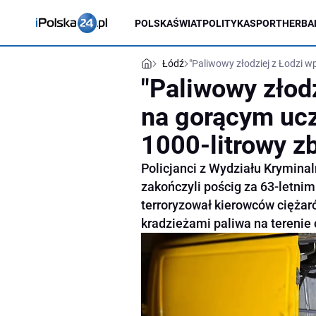
POLSKA
ŚWIAT
POLITYKA
SPORT
HERBA
Łódź
"Paliwowy złodziej z Łodzi w
"Paliwowy złodz
na gorącym ucz
1000-litrowy zb
Policjanci z Wydziału Krymina
zakończyli pościg za 63-letni
terroryzował kierowców cięża
kradzieżami paliwa na terenie