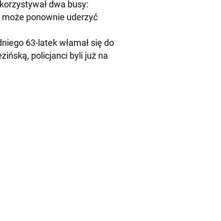
wykorzystywał dwa busy:
na może ponownie uderzyć
niego 63-latek włamał się do
ińską, policjanci byli już na