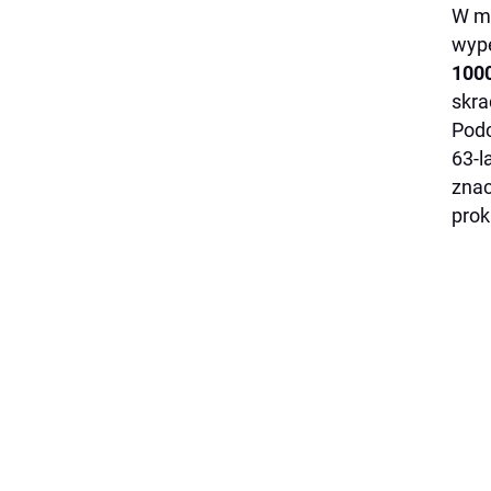
W mo
wype
1000
skra
Podc
63-l
znac
prok