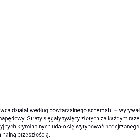
wca działał według powtarzalnego schematu – wyrywał k
 napędowy. Straty sięgały tysięcy złotych za każdym raze
cyjnych kryminalnych udało się wytypować podejrzanego
inalną przeszłością.