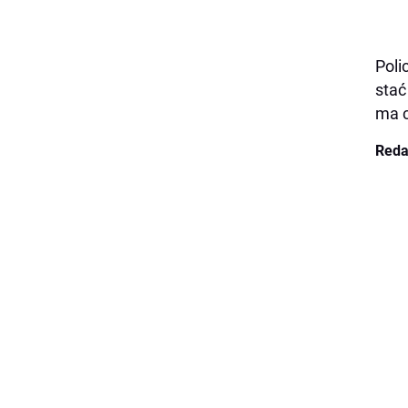
Poli
stać
ma c
Reda