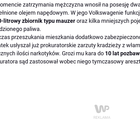
mencie zatrzymania mężczyzna wnosił na posesję dwa p
łnione olejem napędowym. W jego Volkswagenie funkcjo
-litrowy zbiornik typu mauzer
oraz kilka mniejszych po
dzionego paliwa.
zas przeszukania mieszkania dodatkowo zabezpieczono
atek usłyszał już prokuratorskie zarzuty kradzieży z wł
znych ilości narkotyków. Grozi mu kara do
10 lat pozbaw
uratora sąd zastosował wobec niego tymczasowy areszt 