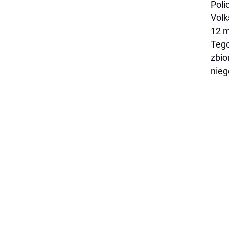
Poli
Volk
12 m
Tego
zbio
nieg