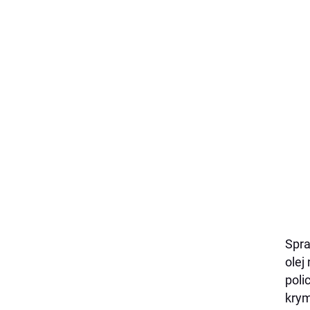
Spra
olej
poli
krym