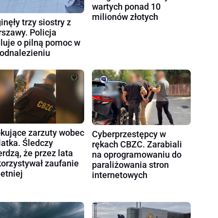
wartych ponad 10
milionów złotych
inęły trzy siostry z
szawy. Policja
luje o pilną pomoc w
 odnalezieniu
kujące zarzuty wobec
Cyberprzestępcy w
latka. Śledczy
rękach CBZC. Zarabiali
erdzą, że przez lata
na oprogramowaniu do
orzystywał zaufanie
paraliżowania stron
letniej
internetowych