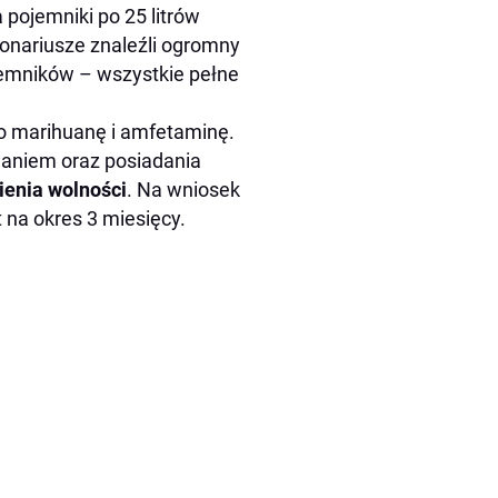
ojemniki po 25 litrów
nariusze znaleźli ogromny
jemników – wszystkie pełne
 marihuanę i amfetaminę.
amaniem oraz posiadania
ienia wolności
. Na wniosek
na okres 3 miesięcy.