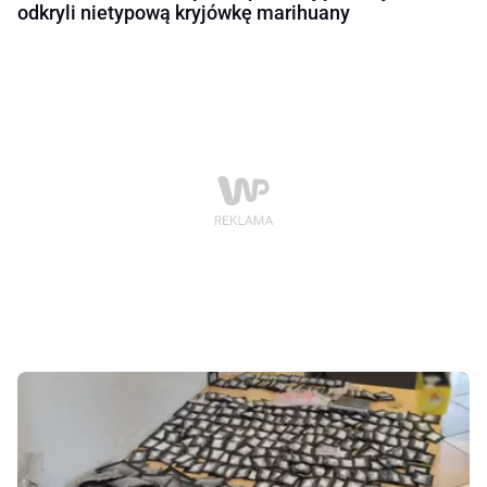
odkryli nietypową kryjówkę marihuany