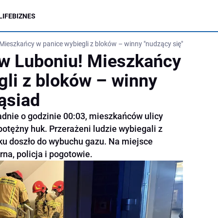
LIFE
BIZNES
ieszkańcy w panice wybiegli z bloków – winny "nudzący się" sąsiad
w Luboniu! Mieszkańcy
gli z bloków – winny
ąsiad
adnie o godzinie 00:03, mieszkańców ulicy
potężny huk. Przerażeni ludzie wybiegali z
oku doszło do wybuchu gazu. Na miejsce
na, policja i pogotowie.