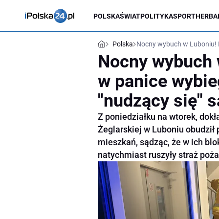
POLSKA
ŚWIAT
POLITYKA
SPORT
HERBA
Polska
Nocny wybuch w Luboniu! M
Nocny wybuch 
w panice wybie
"nudzący się" s
Z poniedziałku na wtorek, dokł
Żeglarskiej w Luboniu obudził 
mieszkań, sądząc, że w ich bl
natychmiast ruszyły straż pożar