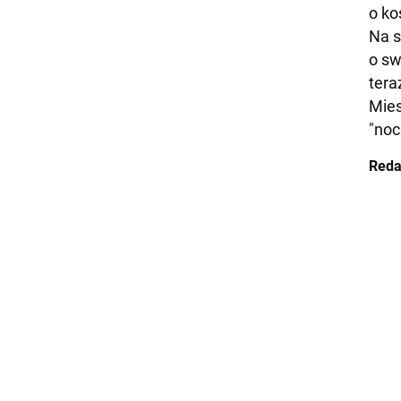
o ko
Na s
o sw
tera
Mies
"noc
Reda