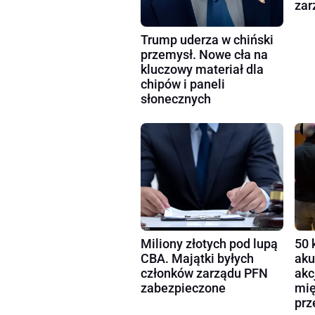
zar
Trump uderza w chiński
przemysł. Nowe cła na
kluczowy materiał dla
chipów i paneli
słonecznych
Miliony złotych pod lupą
50 
CBA. Majątki byłych
aku
członków zarządu PFN
akc
zabezpieczone
mię
prz