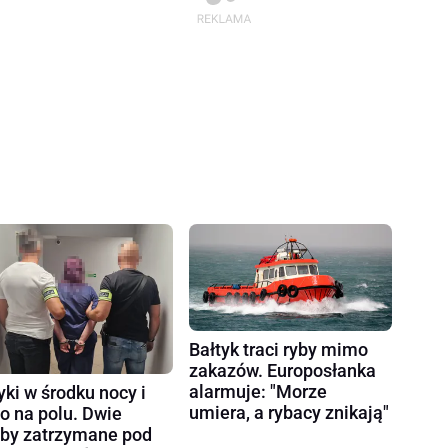
Bałtyk traci ryby mimo
zakazów. Europosłanka
alarmuje: "Morze
yki w środku nocy i
umiera, a rybacy znikają"
ło na polu. Dwie
by zatrzymane pod