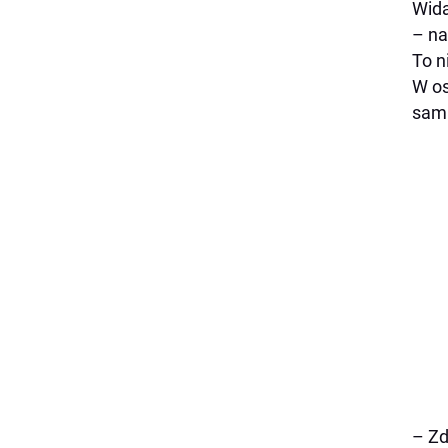
Wida
– na
To n
W os
sam 
– Zd