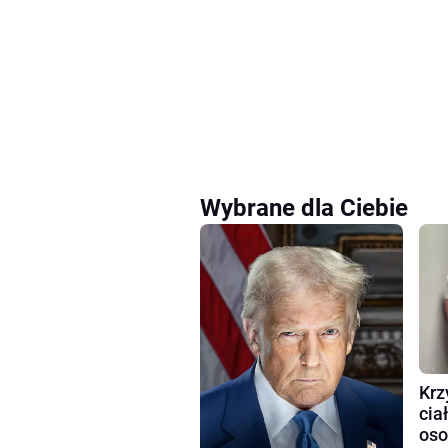
Wybrane dla Ciebie
Krz
cia
oso