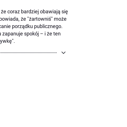
 że coraz bardziej obawiają się
apowiada, że "żartowniś" może
canie porządku publicznego.
 zapanuje spokój – i że ten
rywkę".