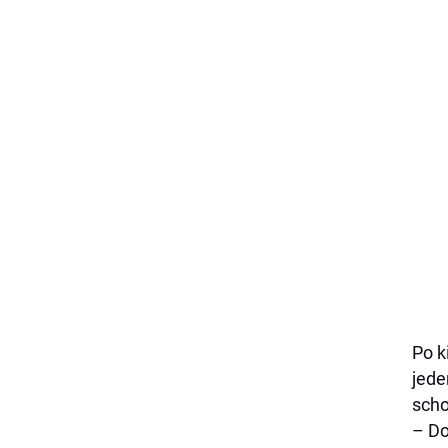
Po k
jede
sch
– Do