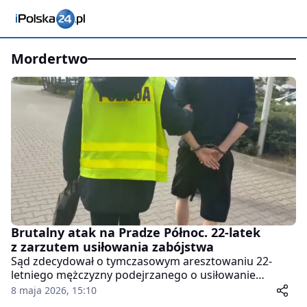
mordertwo
Brutalny atak na Pradze Północ. 22-latek
z zarzutem usiłowania zabójstwa
Sąd zdecydował o tymczasowym aresztowaniu 22-
letniego mężczyzny podejrzanego o usiłowanie
zabójstwa 47-latka na warszawskiej Praga Północ.
8 maja 2026, 15:10
Młody mężczyzna najbliższe trzy miesiące spędzi w