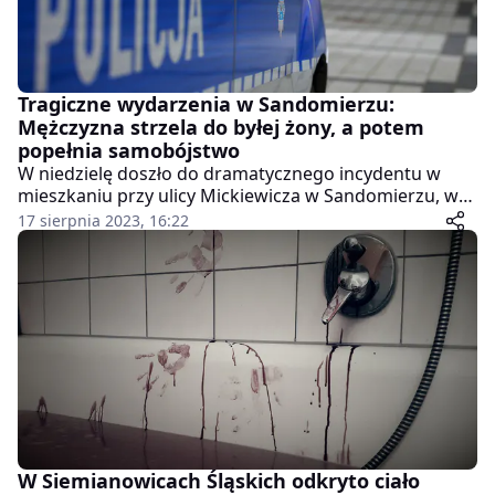
Tragiczne wydarzenia w Sandomierzu:
Mężczyzna strzela do byłej żony, a potem
popełnia samobójstwo
W niedzielę doszło do dramatycznego incydentu w
mieszkaniu przy ulicy Mickiewicza w Sandomierzu, w
którym 48-letnia kobieta została poważnie ranna.
17 sierpnia 2023, 16:22
Obecnie przebywa w szpitalu, a jej stan zdrowia jest
ciężki.
W Siemianowicach Śląskich odkryto ciało