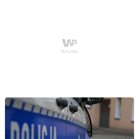
areszcie, a za zarzucane mu przestępstwo może grozić
nawet kara dożywotniego pozbawienia wolności.