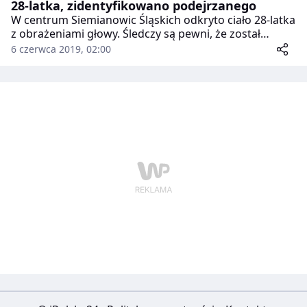
28-latka, zidentyfikowano podejrzanego
W centrum Siemianowic Śląskich odkryto ciało 28-latka
z obrażeniami głowy. Śledczy są pewni, że został
zamordowany. Podejrzany o tę zbrodnię jest
6 czerwca 2019, 02:00
poszukiwany.