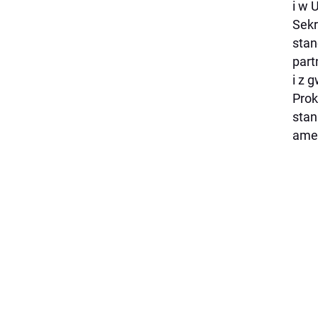
i w 
Sekr
stan
part
i z 
Prok
stan
ame