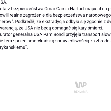
USA.
etarz bezpieczeństwa Omar García Harfuch napisał na pla
owili realne zagrożenie dla bezpieczeństwa narodoweg
nerów". Podkreślił, że ekstradycja odbyła się zgodnie 
gwarancją, że USA nie będą domagać się kary śmierci.
urator generalna USA Pam Bondi przyjęła transport słowa
ie teraz przed amerykańską sprawiedliwością za zbrodn
rykańskiemu".