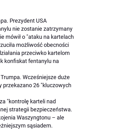
mpa. Prezydent USA
anylu nie zostanie zatrzymany
e mówił o "ataku na kartelach
zuciła możliwość obecności
działania przeciwko kartelom
 konfiskat fentanylu na
i Trumpa. Wcześniejsze duże
edy przekazano 26 "kluczowych
a "kontrolę karteli nad
ej strategii bezpieczeństwa.
kojenia Waszyngtonu – ale
tężniejszym sąsiadem.