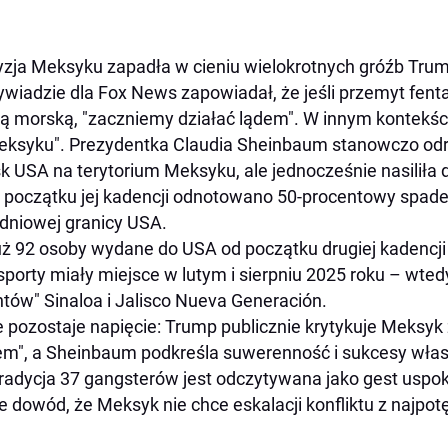
zja Meksyku zapadła w cieniu wielokrotnych gróźb Tru
wiadzie dla Fox News zapowiadał, że jeśli przemyt fent
ą morską, "zaczniemy działać lądem". W innym kontekści
ksyku". Prezydentka Claudia Sheinbaum stanowczo odr
k USA na terytorium Meksyku, ale jednocześnie nasiliła 
 początku jej kadencji odnotowano 50-procentowy spadek
dniowej granicy USA.
uż 92 osoby wydane do USA od początku drugiej kadencj
sporty miały miejsce w lutym i sierpniu 2025 roku – wt
tów" Sinaloa i Jalisco Nueva Generación.
e pozostaje napięcie: Trump publicznie krytykuje Meksyk z
em", a Sheinbaum podkreśla suwerenność i sukcesy własn
radycja 37 gangsterów jest odczytywana jako gest uspo
e dowód, że Meksyk nie chce eskalacji konfliktu z najpo