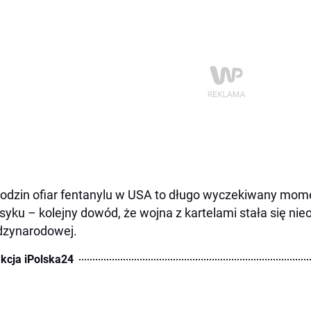
rodzin ofiar fentanylu w USA to długo wyczekiwany mome
yku – kolejny dowód, że wojna z kartelami stała się nieo
dzynarodowej.
kcja iPolska24