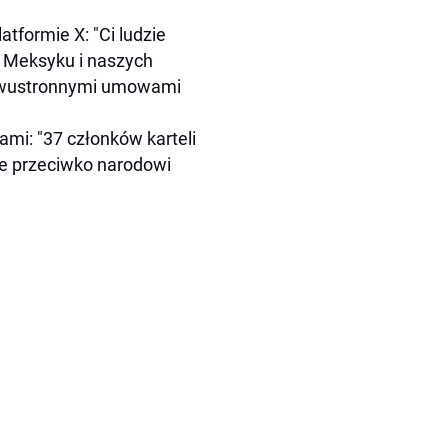
tformie X: "Ci ludzie
o Meksyku i naszych
z dwustronnymi umowami
mi: "37 członków karteli
ie przeciwko narodowi