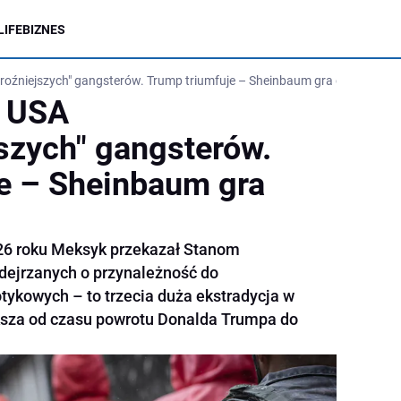
LIFE
BIZNES
roźniejszych" gangsterów. Trump triumfuje – Sheinbaum gra ostrożnie
e USA
jszych" gangsterów.
e – Sheinbaum gra
026 roku Meksyk przekazał Stanom
ejrzanych o przynależność do
otykowych – to trzecia duża ekstradycja w
ększa od czasu powrotu Donalda Trumpa do