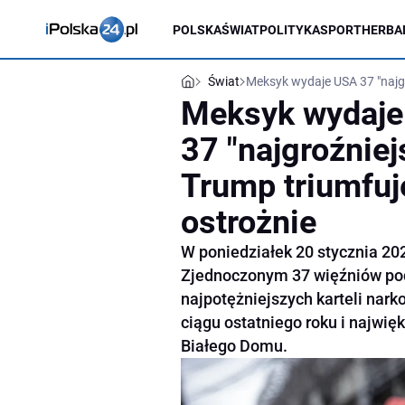
POLSKA
ŚWIAT
POLITYKA
SPORT
HERBA
Świat
Meksyk wydaje USA 37 "najg
Meksyk wydaj
37 "najgroźnie
Trump triumfuj
ostrożnie
W poniedziałek 20 stycznia 2
Zjednoczonym 37 więźniów pod
najpotężniejszych karteli nark
ciągu ostatniego roku i najwi
Białego Domu.