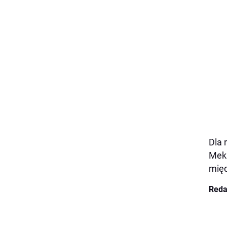
Dla 
Meks
mię
Reda