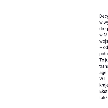
Decy
w wy
drog
w Me
wojs
– od
połu
To j
tran
agen
W tl
kraj
Ekst
takż