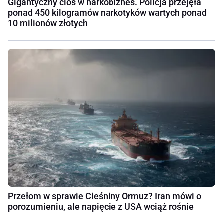
Gigantyczny cios w narkobiznes. Policja przejęła
ponad 450 kilogramów narkotyków wartych ponad
10 milionów złotych
Przełom w sprawie Cieśniny Ormuz? Iran mówi o
porozumieniu, ale napięcie z USA wciąż rośnie