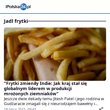
jadl frytki
"Frytki zmieniły Indie: Jak kraj stał się
globalnym liderem w produkcji
mrożonych ziemniaków"
Jeszcze dwie dekady temu Jitesh Patel i jego rodzina w
Gudźaracie zmagali się z nieurodzajem bawełny i
dotkliwymi suszami. Dziś ich pola ziemniaczane
18 lipca 2025, 09:41