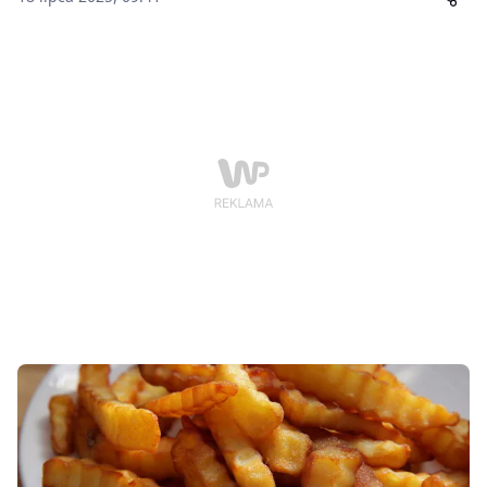
dostarczają surowiec dla gigantów przemysłu
spożywczego, a Indie stały się jednym z największych
eksporterów frytek na świecie.