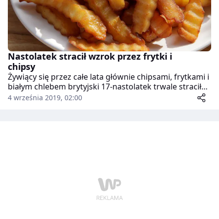
Nastolatek stracił wzrok przez frytki i
chipsy
Żywiący się przez całe lata głównie chipsami, frytkami i
białym chlebem brytyjski 17-nastolatek trwale stracił
wzrok i ma problemy ze słuchem – informuje pismo
4 września 2019, 02:00
„Annals of Internal Medicine”.