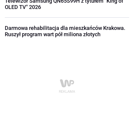
Telewizor Samsung QN65S99H z tytułem "King of
OLED TV" 2026
Darmowa rehabilitacja dla mieszkańców Krakowa.
Ruszył program wart pół miliona złotych