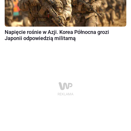
Napięcie rośnie w Azji. Korea Północna grozi
Japonii odpowiedzią militarną