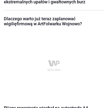
ekstremalnych upałów i gwałtownych burz
Dlaczego warto już teraz zaplanować
wigilięfirmową w ArtFolwarku Wojnowo?
Pijany rowerzysta wjechał na autostradę A4.