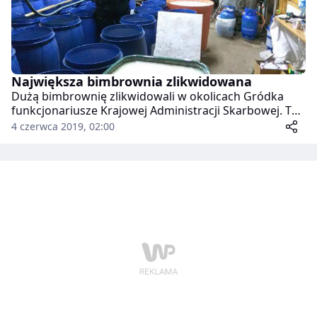
Największa bimbrownia zlikwidowana
Dużą bimbrownię zlikwidowali w okolicach Gródka
funkcjonariusze Krajowej Administracji Skarbowej. To
największa nielegalna gorzelnia odkryta jak dotąd na
4 czerwca 2019, 02:00
Podlasiu. Był tam m.in. zapas 23 ton cukru oraz blisko
6,3 tys. litrów przygotowanego zacieru. “Interesu”
doglądał mężczyzna, który został zatrzymany na
gorącym uczynku.