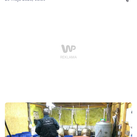
ponad 630 litrów wyrobów alkoholowych bez polskich
znaków akcyzy.