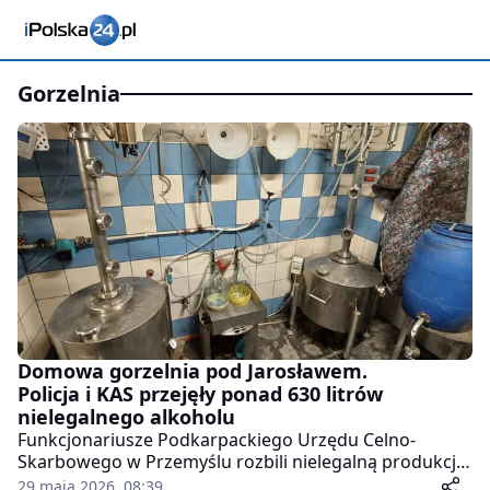
gorzelnia
Domowa gorzelnia pod Jarosławem.
Policja i KAS przejęły ponad 630 litrów
nielegalnego alkoholu
Funkcjonariusze Podkarpackiego Urzędu Celno-
Skarbowego w Przemyślu rozbili nielegalną produkcję
alkoholu na dużą skalę. W rękach służb znalazło się
29 maja 2026, 08:39