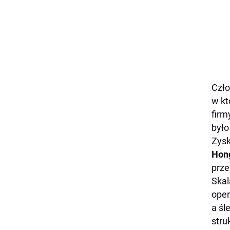
Czło
w kt
firm
było
Zysk
Hong
prze
Skal
oper
a śl
stru