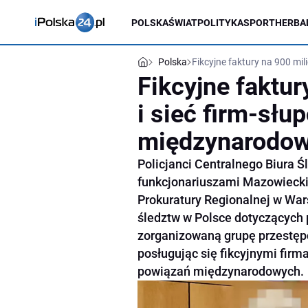
POLSKA
ŚWIAT
POLITYKA
SPORT
HERBA
Polska
Fikcyjne faktury na 900 mi
Fikcyjne faktu
i sieć firm-słu
międzynarodow
Policjanci Centralnego Biura Ś
funkcjonariuszami Mazowieck
Prokuratury Regionalnej w War
śledztw w Polsce dotyczących
zorganizowaną grupę przestępc
posługując się fikcyjnymi firm
powiązań międzynarodowych.