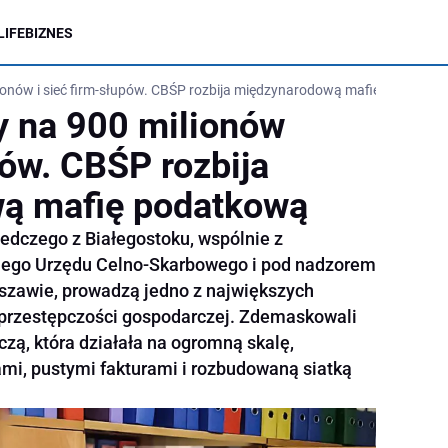
LIFE
BIZNES
lionów i sieć firm-słupów. CBŚP rozbija międzynarodową mafię podatkow
ry na 900 milionów
pów. CBŚP rozbija
ą mafię podatkową
ledczego z Białegostoku, wspólnie z
iego Urzędu Celno-Skarbowego i pod nadzorem
szawie, prowadzą jedno z największych
 przestępczości gospodarczej. Zdemaskowali
zą, która działała na ogromną skalę,
ami, pustymi fakturami i rozbudowaną siatką