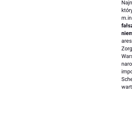
Najn
któr
m.in
fałs
niem
ares
Zorg
Wars
naro
impo
Sche
wart