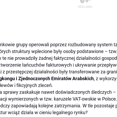
nkowie grupy operowali poprzez rozbudowany system tz
órych struktury wplecione były osoby podstawione – tzw.
y te nie prowadziły żadnej faktycznej działalności gosp
 tworzenie łańcuchów fakturowych i ukrywanie przepły
i z przestępczej działalności były transferowane za gran
kongu i Zjednoczonych Emiratów Arabskich
, z wykorz
lewów i fikcyjnych zleceń.
a sprawy zaskakuje nawet doświadczonych śledczych – 
acji wymierzonych w tzw. karuzele VAT-owskie w Polsce.
edczy zapowiadają kolejne zatrzymania. W tle pozostaje 
ktur wciąż działa w cieniu legalnego rynku?