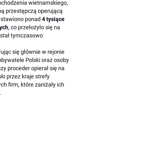
ochodzenia wietnamskiego,
upą przestępczą operującą
wystawiono ponad
4 tysiące
tych
, co przełożyło się na
ostał tymczasowo
jąc się głównie w rejonie
obywatele Polski oraz osoby
zy proceder opierał się na
i przez kraje strefy
 firm, które zaniżały ich
.