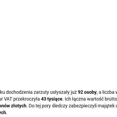
ku dochodzenia zarzuty usłyszały już
92 osoby
, a liczb
ur VAT przekroczyła
43 tysiące
. Ich łączna wartość brutt
onów złotych
. Do tej pory śledczy zabezpieczyli majątek
ych
.