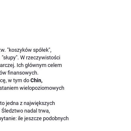
w. "koszyków spółek",
 "słupy". W rzeczywistości
odarczej. Ich głównym celem
wów finansowych.
icę, w tym do
Chin,
ystaniem wielopoziomowych
to jedna z największych
 Śledztwo nadal trwa,
pytanie: ile jeszcze podobnych