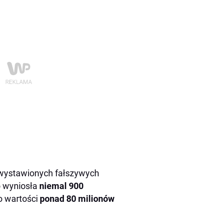
a wystawionych fałszywych
o wyniosła
niemal 900
 o wartości
ponad 80 milionów