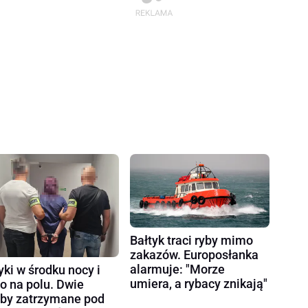
Bałtyk traci ryby mimo
zakazów. Europosłanka
alarmuje: "Morze
yki w środku nocy i
umiera, a rybacy znikają"
ło na polu. Dwie
by zatrzymane pod