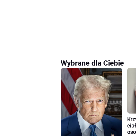
Wybrane dla Ciebie
Krz
cia
oso