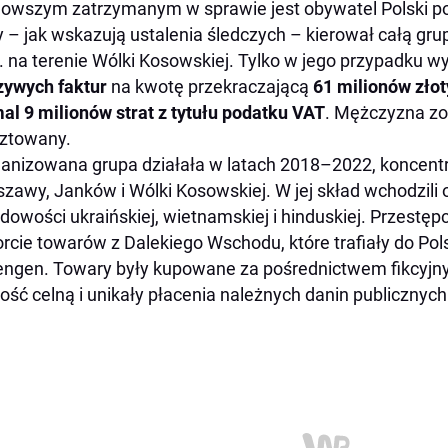
owszym zatrzymanym w sprawie jest obywatel Polski p
y – jak wskazują ustalenia śledczych – kierował całą gr
. na terenie Wólki Kosowskiej. Tylko w jego przypadku 
zywych faktur
na kwotę przekraczającą
61 milionów zło
al 9 milionów strat z tytułu podatku VAT
. Mężczyzna z
ztowany.
anizowana grupa działała w latach 2018–2022, koncentru
zawy, Janków i Wólki Kosowskiej. W jej skład wchodzili 
dowości ukraińskiej, wietnamskiej i hinduskiej. Przestępc
rcie towarów z Dalekiego Wschodu, które trafiały do Polsk
ngen. Towary były kupowane za pośrednictwem fikcyjnych
ość celną i unikały płacenia należnych danin publicznych