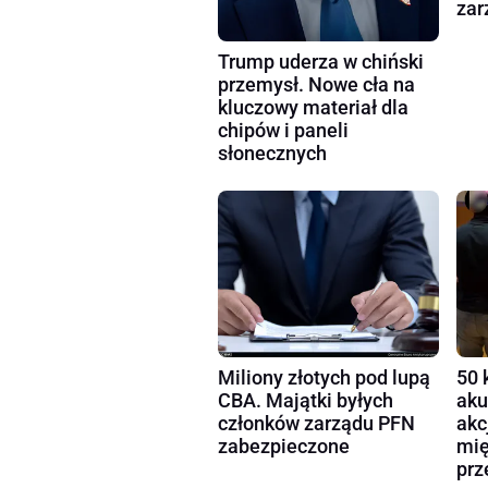
zar
Trump uderza w chiński
przemysł. Nowe cła na
kluczowy materiał dla
chipów i paneli
słonecznych
Miliony złotych pod lupą
50 
CBA. Majątki byłych
aku
członków zarządu PFN
akc
zabezpieczone
mię
prz