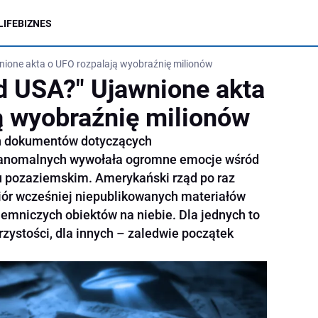
LIFE
BIZNES
nione akta o UFO rozpalają wyobraźnię milionów
d USA?" Ujawnione akta
ą wyobraźnię milionów
ch dokumentów dotyczących
k anomalnych wywołała ogromne emocje wśród
ciu pozaziemskim. Amerykański rząd po raz
biór wcześniej niepublikowanych materiałów
emniczych obiektów na niebie. Dla jednych to
jrzystości, dla innych – zaledwie początek