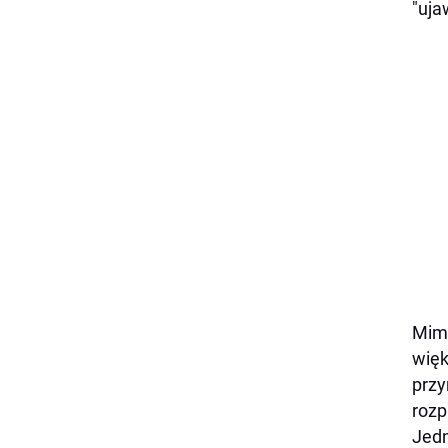
"uja
Mimo
więk
przy
rozp
Jedn