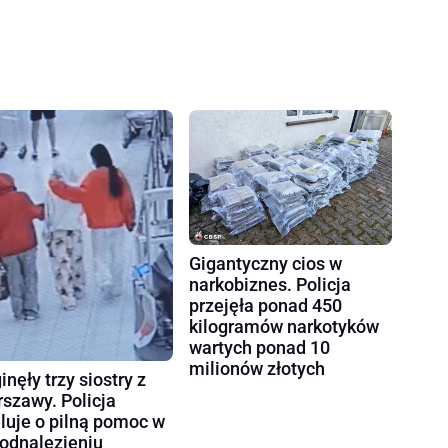
Gigantyczny cios w
narkobiznes. Policja
przejęła ponad 450
kilogramów narkotyków
wartych ponad 10
milionów złotych
inęły trzy siostry z
szawy. Policja
luje o pilną pomoc w
 odnalezieniu