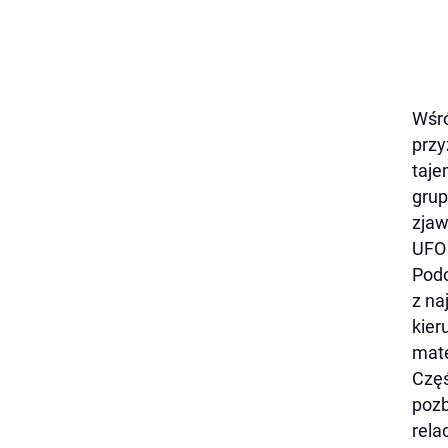
Wśró
przy
taje
grup
zjaw
UFO 
Podo
z na
kier
mate
Częś
pozb
rela