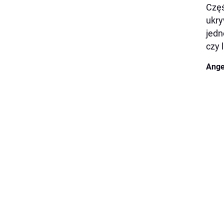
Częś
ukry
jedn
czy 
Ange