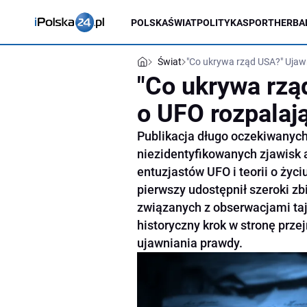
POLSKA
ŚWIAT
POLITYKA
SPORT
HERBA
Świat
"Co ukrywa rząd USA?" Ujaw
"Co ukrywa rzą
o UFO rozpalaj
Publikacja długo oczekiwany
niezidentyfikowanych zjawis
entuzjastów UFO i teorii o ży
pierwszy udostępnił szeroki z
związanych z obserwacjami taj
historyczny krok w stronę prze
ujawniania prawdy.