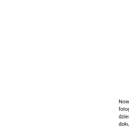
Nowe
foto
dzie
doku