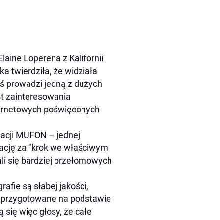
laine Loperena z Kalifornii
ka twierdziła, że widziała
iś prowadzi jedną z dużych
t zainteresowania
nternetowych poświęconych
zacji MUFON – jednej
ikację za "krok we właściwym
ali się bardziej przełomowych
afie są słabej jakości,
e przygotowane na podstawie
 się więc głosy, że całe