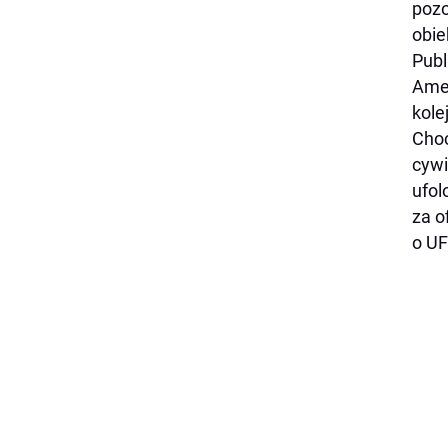
pozo
obie
Publ
Amer
kole
Choć
cywi
ufol
za o
o UF