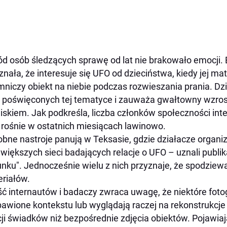
d osób śledzących sprawę od lat nie brakowało emocji. E
znała, że interesuje się UFO od dzieciństwa, kiedy jej mat
mniczy obiekt na niebie podczas rozwieszania prania. Dz
 poświęconych tej tematyce i zauważa gwałtowny wzros
iskiem. Jak podkreśla, liczba członków społeczności i
rośnie w ostatnich miesiącach lawinowo.
bne nastroje panują w Teksasie, gdzie działacze organi
jwiększych sieci badających relacje o UFO – uznali publ
unku". Jednocześnie wielu z nich przyznaje, że spodziew
riałów.
ć internautów i badaczy zwraca uwagę, że niektóre fotogr
awione kontekstu lub wyglądają raczej na rekonstrukcj
cji świadków niż bezpośrednie zdjęcia obiektów. Pojawiają