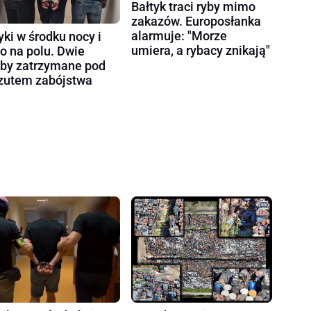
Bałtyk traci ryby mimo
zakazów. Europosłanka
alarmuje: "Morze
yki w środku nocy i
umiera, a rybacy znikają"
ło na polu. Dwie
by zatrzymane pod
zutem zabójstwa