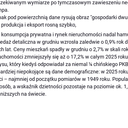
zekiwanym wymiarze po tymczasowym zawieszeniu negoc
mpa.
ak pod powierzchnią dane rysują obraz "gospodarki dwu
produkcja i eksport rosną szybko,
konsumpcja prywatna i rynek nieruchomości nadal ham
edaż detaliczna w grudniu wzrosła zaledwie o 0,9% rok d
ch lat. Ceny mieszkań spadły w grudniu o 2,7% w skali ro
uchomości zmniejszyły się aż o 17,2% w całym 2025 roku
ysu, który kiedyś odpowiadał za niemal ¼ chińskiego PKB
ardziej niepokojące są dane demograficzne: w 2025 roku 
ci – najmniej od początku pomiarów w 1949 roku. Populacj
osób, a wskaźnik dzietności pozostaje na poziomie ok. 1
jniższych na świecie.