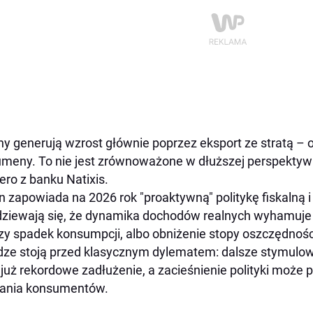
ny generują wzrost głównie poprzez eksport ze stratą – 
meny. To nie jest zrównoważone w dłuższej perspektywie
ero z banku Natixis.
n zapowiada na 2026 rok "proaktywną" politykę fiskalną 
ziewają się, że dynamika dochodów realnych wyhamuje 
zy spadek konsumpcji, albo obniżenie stopy oszczędno
ze stoją przed klasycznym dylematem: dalsze stymulow
k już rekordowe zadłużenie, a zacieśnienie polityki może p
fania konsumentów.