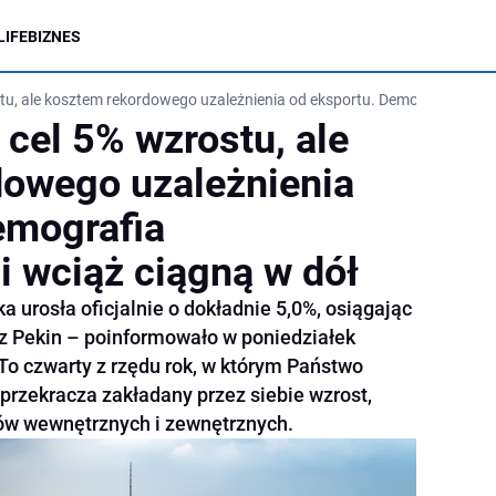
LIFE
BIZNES
stu, ale kosztem rekordowego uzależnienia od eksportu. Demografia i ni
 cel 5% wzrostu, ale
dowego uzależnienia
emografia
i wciąż ciągną w dół
 urosła oficjalnie o dokładnie 5,0%, osiągając
z Pekin – poinformowało w poniedziałek
To czwarty z rzędu rok, w którym Państwo
przekracza zakładany przez siebie wzrost,
w wewnętrznych i zewnętrznych.