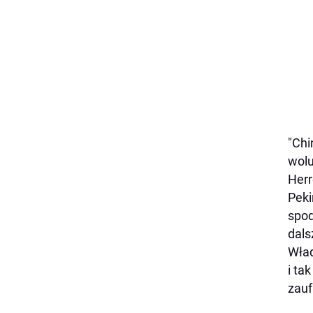
"Chi
wolu
Herr
Peki
spod
dals
Wład
i ta
zau