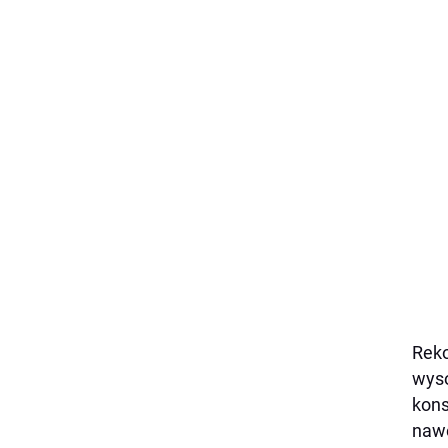
Reko
wyso
kons
nawe