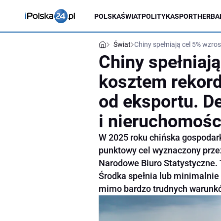
POLSKA
ŚWIAT
POLITYKA
SPORT
HERBA
Świat
Chiny spełniają cel 5% wzro
Chiny spełniają
kosztem rekor
od eksportu. D
i nieruchomośc
W 2025 roku chińska gospodarka
punktowy cel wyznaczony prze
Narodowe Biuro Statystyczne. 
Środka spełnia lub minimalnie 
mimo bardzo trudnych warunkó