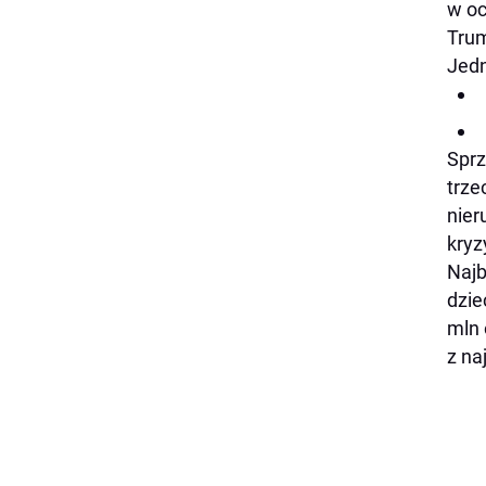
w oc
Tru
Jedn
Sprz
trze
nier
kryz
Najb
dzie
mln 
z na