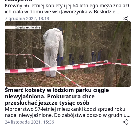
Krewny 66-letniej kobiety i jej 64-letniego męża znalazł
ich ciała w domu we wsi Jaworzynka w Beskidzie
Śląskim. Według policji okoliczności wskazywały na
7 grudnia 2022, 13:13
zabójstwo. W domu był 32-letni syn małżeństwa. Został
zatrzymany.
Śmierć kobiety w łódzkim parku ciągle
niewyjaśniona. Prokuratura chce
przesłuchać jeszcze tysiąc osób
Morderstwo 57-letniej mieszkanki Łodzi sprzed roku
nadal niewyjaśnione. Do zabójstwa doszło w grudniu
2020 roku w jednym z parków na łódzkim Zdrowiu. –
24 listopada 2021, 15:36
Śledztwo pozostaje w toku – przekazał Krzysztof
Bukowiecki z Prokuratury Regionalnej w Łodzi.