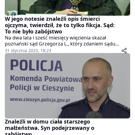
W jego notesie znaleźli opis śmierci
ojczyma, twierdził, że to tylko fikcja. Sąd:
To nie było zabójstwo
Na dwa lata i sześć miesięcy więzienia skazał
poznański sąd Grzegorza L., który zdaniem sądu
nieumyślnie doprowadził do śmierci swojego ojczyma
31 stycznia 2023, 18:23
w Lusówku (woj. wielkopolskie). Mężczyzna był
oskarżony o zabójstwo. Zarzuty usłyszał po tym, jak po
kilku latach od śmierci ojczyma policjanci dotarli do
pamiętników, w których L. opisał całe zdarzenie.
Śledczych próbował przekonywać, że to tylko fikcja
literacka.
Znaleźli w domu ciała starszego
małżeństwa. Syn podejrzewany o
zabójstwo