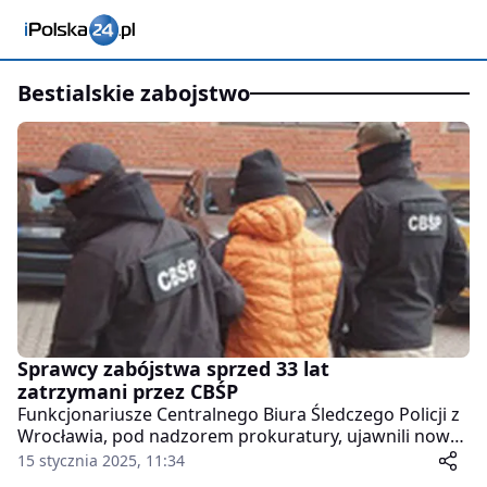
bestialskie zabojstwo
Sprawcy zabójstwa sprzed 33 lat
zatrzymani przez CBŚP
Funkcjonariusze Centralnego Biura Śledczego Policji z
Wrocławia, pod nadzorem prokuratury, ujawnili nowe
fakty w śledztwie dotyczącym brutalnego zabójstwa i
15 stycznia 2025, 11:34
rabunku, które miały miejsce 21 stycznia 1992 roku w