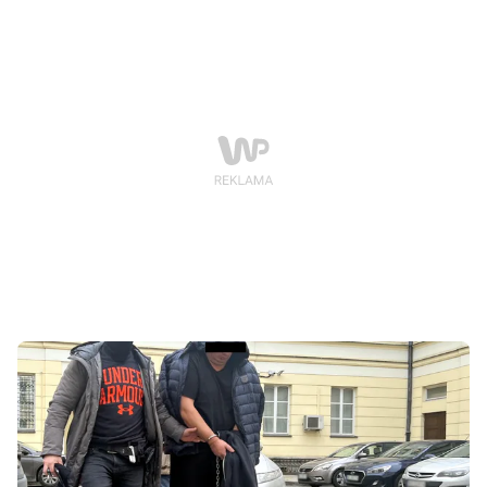
Zgorzelcu. To przełomowe wydarzenie pozwoliło na
ponowne podjęcie umorzonej dekady temu sprawy.