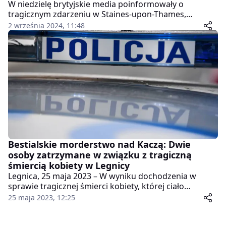
W niedzielę brytyjskie media poinformowały o
tragicznym zdarzeniu w Staines-upon-Thames,
niedaleko Londynu, gdzie odnaleziono ciała mężczyzny
2 września 2024, 11:48
i jego trzech synów. Jak ustalono, ofiary to Polacy.
Policja hrabstwa Surrey potwierdziła, że w zdarzeniu
nie brały udziału osoby trzecie.
Bestialskie morderstwo nad Kaczą: Dwie
osoby zatrzymane w związku z tragiczną
śmiercią kobiety w Legnicy
Legnica, 25 maja 2023 – W wyniku dochodzenia w
sprawie tragicznej śmierci kobiety, której ciało
znaleziono przy wale rzeki Kaczawa w Legnicy, dwie
25 maja 2023, 12:25
osoby zostały zatrzymane.