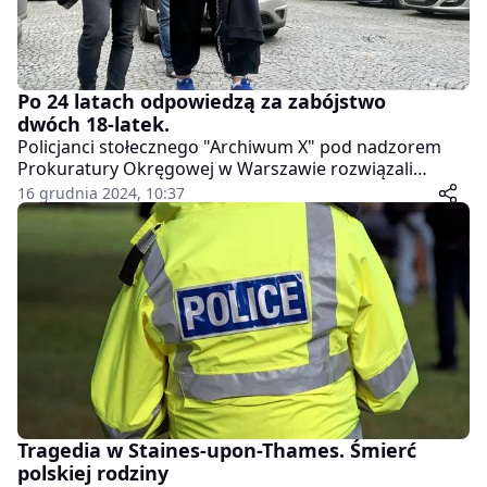
Po 24 latach odpowiedzą za zabójstwo
dwóch 18-latek.
Policjanci stołecznego "Archiwum X" pod nadzorem
Prokuratury Okręgowej w Warszawie rozwiązali
sprawę zabójstwa dwóch młodych kobiet, do jakiego
16 grudnia 2024, 10:37
doszło 6 sierpnia 2000 roku. Kilka dni temu w
Wołominie i Radzyminie zatrzymali dwóch mężczyzn w
wieku 47 i 41 lat, którzy w Prokuraturze Okręgowej w
Warszawie usłyszeli zarzuty zabójstwa w związku ze
zgwałceniem.
Tragedia w Staines-upon-Thames. Śmierć
polskiej rodziny