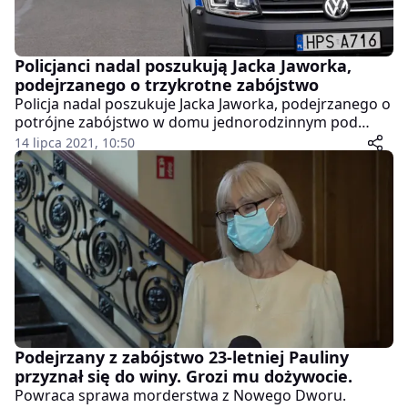
Policjanci nadal poszukują Jacka Jaworka,
podejrzanego o trzykrotne zabójstwo
Policja nadal poszukuje Jacka Jaworka, podejrzanego o
potrójne zabójstwo w domu jednorodzinnym pod
Częstochową. Prowadzone już piątą dobę
14 lipca 2021, 10:50
poszukiwania dotąd nie przyniosły przełomu – wynika
z informacji policji. Kontynuowane są akcja
poszukiwawcza, a także inne czynności operacyjne.
Podejrzany z zabójstwo 23-letniej Pauliny
przyznał się do winy. Grozi mu dożywocie.
Powraca sprawa morderstwa z Nowego Dworu.