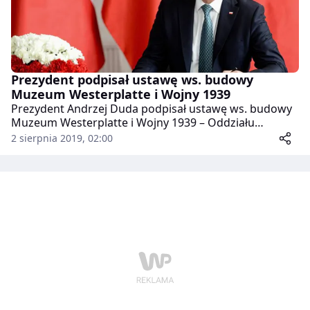
Prezydent podpisał ustawę ws. budowy
Muzeum Westerplatte i Wojny 1939
Prezydent Andrzej Duda podpisał ustawę ws. budowy
Muzeum Westerplatte i Wojny 1939 – Oddziału
Muzeum II Wojny Światowej w Gdańsku –
2 sierpnia 2019, 02:00
poinformowała w piątek Kancelaria Prezydenta RP.