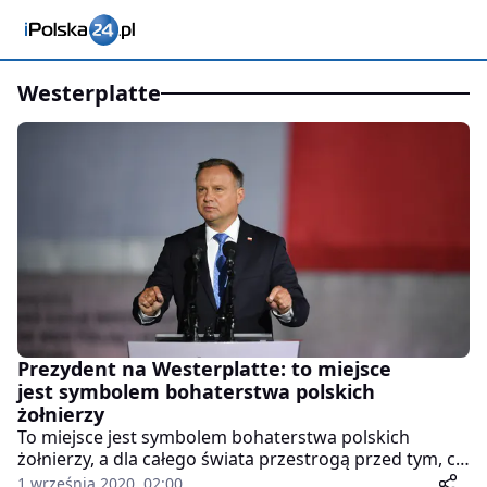
westerplatte
Prezydent na Westerplatte: to miejsce
jest symbolem bohaterstwa polskich
żołnierzy
To miejsce jest symbolem bohaterstwa polskich
żołnierzy, a dla całego świata przestrogą przed tym, co
oznacza brutalna polityka prowadząca do wojny;
1 września 2020, 02:00