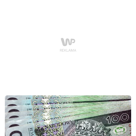
pracownik Urzędu Miasta Poznania oraz prezes spółki
deweloperskiej. Śledztwo wskazuje na system
wręczania łapówek w zamian za korzystne decyzje
administracyjne dotyczące inwestycji budowlanych.