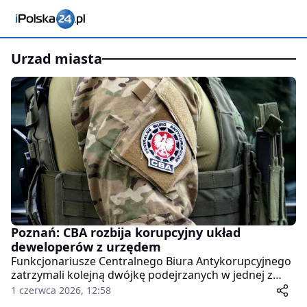
urzad miasta
Poznań: CBA rozbija korupcyjny układ
deweloperów z urzędem
Funkcjonariusze Centralnego Biura Antykorupcyjnego
zatrzymali kolejną dwójkę podejrzanych w jednej z
największych spraw korupcyjnych ostatnich lat w
1 czerwca 2026, 12:58
Wielkopolsce. Wśród aresztowanych znaleźli się