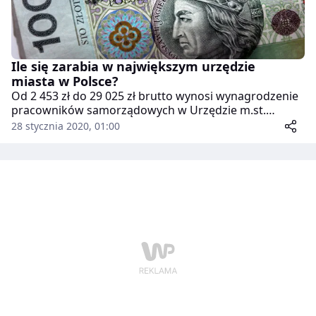
Ile się zarabia w największym urzędzie
miasta w Polsce?
Od 2 453 zł do 29 025 zł brutto wynosi wynagrodzenie
pracowników samorządowych w Urzędzie m.st.
Warszawy. Średnia pensja w ratuszu to 6 979 zł.
28 stycznia 2020, 01:00