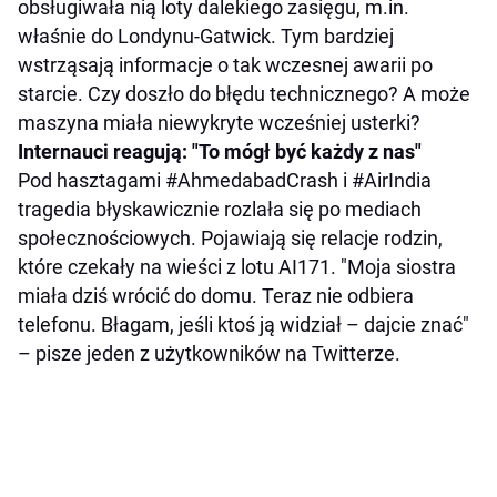
obsługiwała nią loty dalekiego zasięgu, m.in.
właśnie do Londynu-Gatwick. Tym bardziej
wstrząsają informacje o tak wczesnej awarii po
starcie. Czy doszło do błędu technicznego? A może
maszyna miała niewykryte wcześniej usterki?
Internauci reagują: "To mógł być każdy z nas"
Pod hasztagami #AhmedabadCrash i #AirIndia
tragedia błyskawicznie rozlała się po mediach
społecznościowych. Pojawiają się relacje rodzin,
które czekały na wieści z lotu AI171. "Moja siostra
miała dziś wrócić do domu. Teraz nie odbiera
telefonu. Błagam, jeśli ktoś ją widział – dajcie znać"
– pisze jeden z użytkowników na Twitterze.