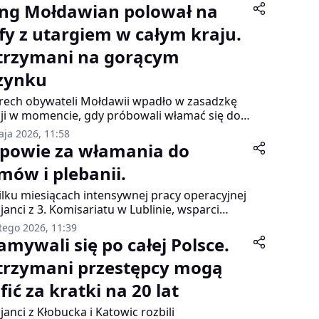
ng Mołdawian polował na
jfy z utargiem w całym kraju.
trzymani na gorącym
zynku
rech obywateli Mołdawii wpadło w zasadzkę
cji w momencie, gdy próbowali włamać się do
jnego sklepu. Dzięki skrupulatnej pracy
aja 2026, 11:58
inalnych z Komendy Wojewódzkiej Policji w
powie za włamania do
oszczy gang, który od miesięcy terroryzował
mów i plebanii.
py dwóch popularnych sieci handlowych,
ał rozbity.
ilku miesiącach intensywnej pracy operacyjnej
cjanci z 3. Komisariatu w Lublinie, wsparci
z specjalistów z wydziału do walki z
tego 2026, 11:39
stępczością przeciwko mieniu, zatrzymali 30-
amywali się po całej Polsce.
iego mieszkańca miasta. Mężczyzna jest
trzymani przestępcy mogą
jrzany o dokonanie serii włamań do domów
orodzinnych i plebanii na terenie powiatu
fić za kratki na 20 lat
lskiego – łączne straty przekroczyły 50 tysięcy
ych.
cjanci z Kłobucka i Katowic rozbili