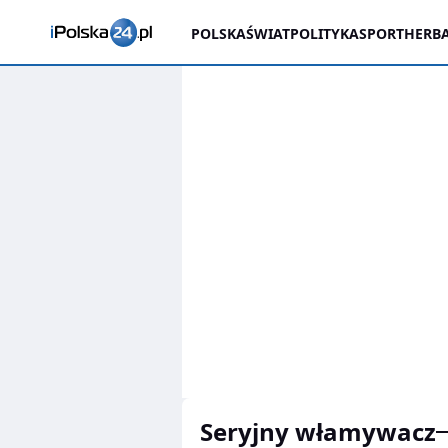
POLSKA
ŚWIAT
POLITYKA
SPORT
HERBA
seryjny włamywacz