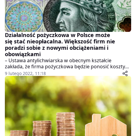
Działalność pożyczkowa w Polsce może
się stać nieopłacalna. Większość firm nie
poradzi sobie z nowymi obciążeniami i
obowiązkami
– Ustawa antylichwiarska w obecnym kształcie
zakłada, że firma pożyczkowa będzie ponosić koszty
nadzoru na poziomie średniej wielkości banku – mówi
9 lutego 2022, 11:18
Agnieszka Wachnicka, prezes Fundacji Rozwoju Rynku
Finansowego.