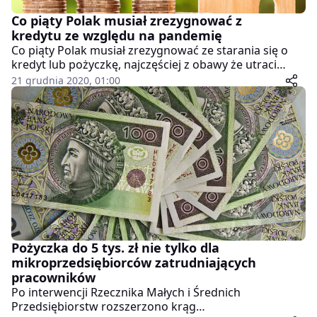
Co piąty Polak musiał zrezygnować z
kredytu ze względu na pandemię
Co piąty Polak musiał zrezygnować ze starania się o
kredyt lub pożyczkę, najczęściej z obawy że utraci
możliwości ich spłaty – wynika z badania Krajowego
21 grudnia 2020, 01:00
Rejestru Długów. Od marca na pożyczenie pieniędzy
zdecydowało się natomiast 47 proc. konsumentów.
Pożyczka do 5 tys. zł nie tylko dla
mikroprzedsiębiorców zatrudniających
pracowników
Po interwencji Rzecznika Małych i Średnich
Przedsiębiorstw rozszerzono krąg