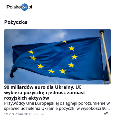
pożyczka
90 miliardów euro dla Ukrainy. UE
wybiera pożyczkę i jedność zamiast
rosyjskich aktywów
Przywódcy Unii Europejskiej osiągnęli porozumienie w
sprawie udzielenia Ukrainie pożyczki w wysokości 90
miliardów euro. Decyzja zapadła po ponad dobie
19 grudnia 2025, 08:59