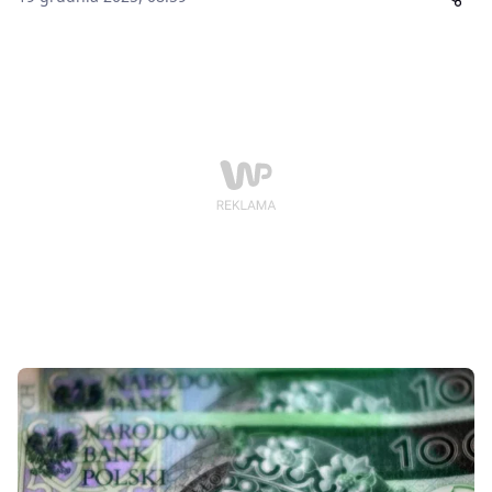
intensywnych rozmów podczas szczytu w Brukseli i ma
zapewnić Kijowowi stabilność finansową oraz
wsparcie militarne na najbliższe dwa lata. Jednocześnie
Unia zrezygnowała z wykorzystania zamrożonych
rosyjskich aktywów, co od początku budziło poważne
kontrowersje wśród państw członkowskich.