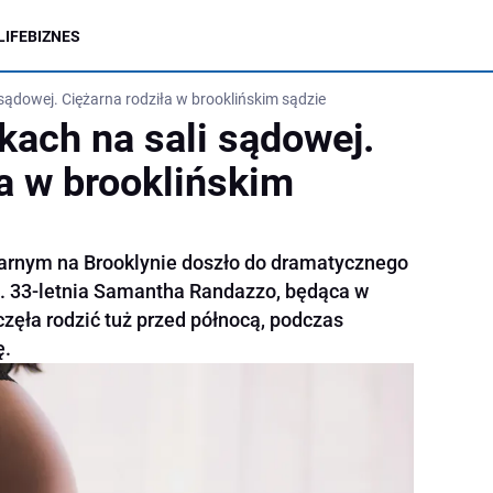
LIFE
BIZNES
sądowej. Ciężarna rodziła w brooklińskim sądzie
kach na sali sądowej.
ła w brooklińskim
karnym na Brooklynie doszło do dramatycznego
a. 33-letnia Samantha Randazzo, będąca w
zęła rodzić tuż przed północą, podczas
ę.