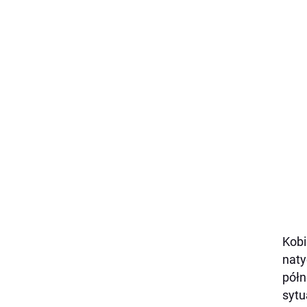
Kobi
naty
półn
sytu