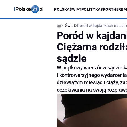
POLSKA
ŚWIAT
POLITYKA
SPORT
HERBA
Świat
Poród w kajdankach na sali 
Poród w kajdan
Ciężarna rodzi
sądzie
W piątkowy wieczór w sądzie 
i kontrowersyjnego wydarzeni
dziewiątym miesiącu ciąży, zac
oczekiwania na swoją rozpraw