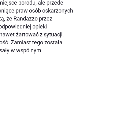
miejsce porodu, ale przede
roniące praw osób oskarżonych
dzą, że Randazzo przez
odpowiedniej opieki
nawet żartować z sytuacji.
ość. Zamiast tego została
isały w wspólnym