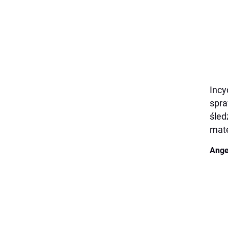
Incy
spra
śled
mat
Ange