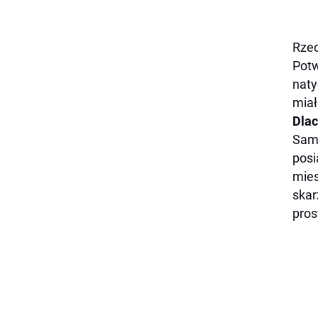
Rzec
Potw
naty
miał
Dlac
Sama
posi
mies
skar
pros