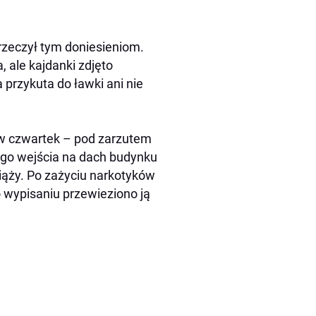
rzeczył tym doniesieniom.
, ale kajdanki zdjęto
 przykuta do ławki ani nie
w czwartek – pod zarzutem
lnego wejścia na dach budynku
iąży. Po zażyciu narkotyków
po wypisaniu przewieziono ją