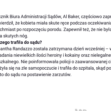
znik Biura Administracji Sądów, Al Baker, częściowo zap
ierdził, że kobieta miała skute ręce podczas oczekiwania
chmiast po rozpoczęciu porodu. Zapewnił też, że nie była
a skutych nóg.
zego trafiła do sądu?
ntha Randazzo została zatrzymana dzień wcześniej – 
adania niewielkich ilości heroiny i kokainy oraz nielega
zkalnego. Nie poinformowała policji o zaawansowanej c
żyła się na złe samopoczucie i trafiła do szpitala, skąd 
to do sądu na postawienie zarzutów.