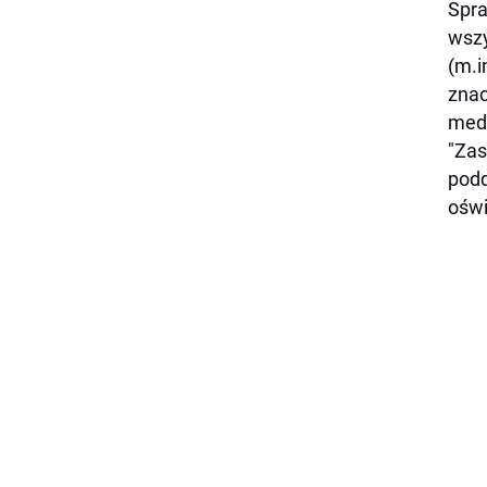
Spra
wszy
(m.i
znac
medy
"Zas
podd
oświ