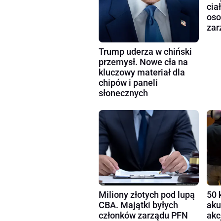
cia
oso
zar
Trump uderza w chiński
przemysł. Nowe cła na
kluczowy materiał dla
chipów i paneli
słonecznych
Miliony złotych pod lupą
50 
CBA. Majątki byłych
aku
członków zarządu PFN
akc