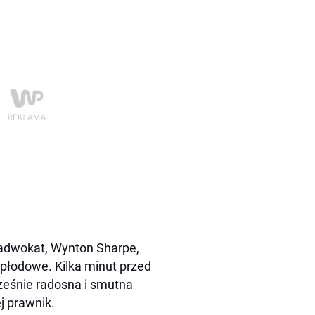
j adwokat, Wynton Sharpe,
y płodowe. Kilka minut przed
cześnie radosna i smutna
j prawnik.