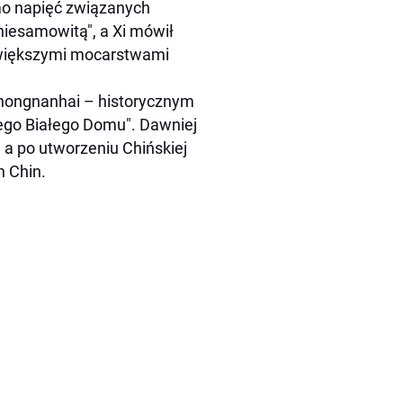
imo napięć związanych
niesamowitą", a Xi mówił
jwiększymi mocarstwami
hongnanhai – historycznym
ego Białego Domu". Dawniej
a po utworzeniu Chińskiej
h Chin.