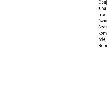
Obaj
z ha
o bu
świa
Szcz
komp
miej
Repu