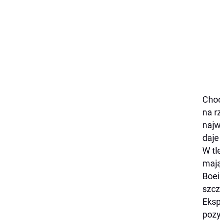
Choć
na r
najw
daje
W tl
mają
Boei
szcz
Eksp
pozy