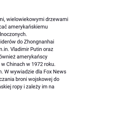
mi, wielowiekowymi drzewami
iecać amerykańskiemu
ednoczonych.
 liderów do Zhongnanhai
.in. Vladimir Putin oraz
 również amerykańscy
y w Chinach w 1972 roku.
n. W wywiadzie dla Fox News
rczania broni wojskowej do
kiej ropy i zależy im na