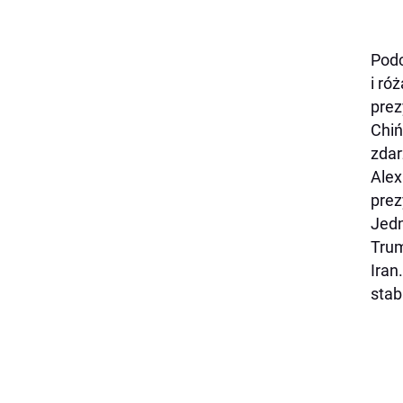
Podc
i ró
prez
Chiń
zdar
Alex
prez
Jedn
Trum
Iran
stab