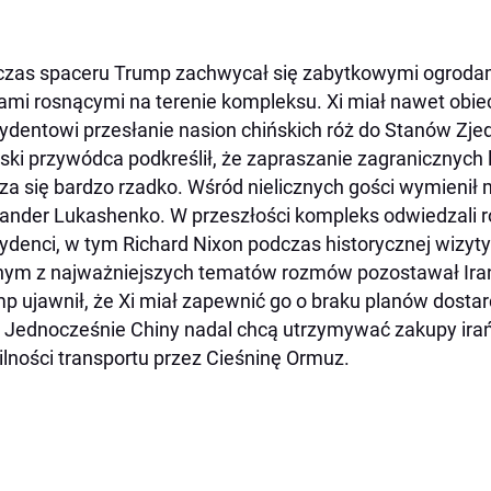
zas spaceru Trump zachwycał się zabytkowymi ogroda
żami rosnącymi na terenie kompleksu. Xi miał nawet ob
ydentowi przesłanie nasion chińskich róż do Stanów Zj
ski przywódca podkreślił, że zapraszanie zagranicznych
za się bardzo rzadko. Wśród nielicznych gości wymienił m
ander Lukashenko. W przeszłości kompleks odwiedzali
ydenci, w tym Richard Nixon podczas historycznej wizyt
ym z najważniejszych tematów rozmów pozostawał Ira
p ujawnił, że Xi miał zapewnić go o braku planów dosta
. Jednocześnie Chiny nadal chcą utrzymywać zakupy irańs
ilności transportu przez Cieśninę Ormuz.