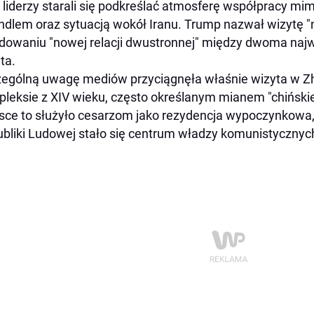
 liderzy starali się podkreślać atmosferę współpracy m
ndlem oraz sytuacją wokół Iranu. Trump nazwał wizytę "
dowaniu "nowej relacji dwustronnej" między dwoma na
ta.
ególną uwagę mediów przyciągnęła właśnie wizyta w Z
leksie z XIV wieku, często określanym mianem "chiński
sce to służyło cesarzom jako rezydencja wypoczynkowa, 
bliki Ludowej stało się centrum władzy komunistycznyc