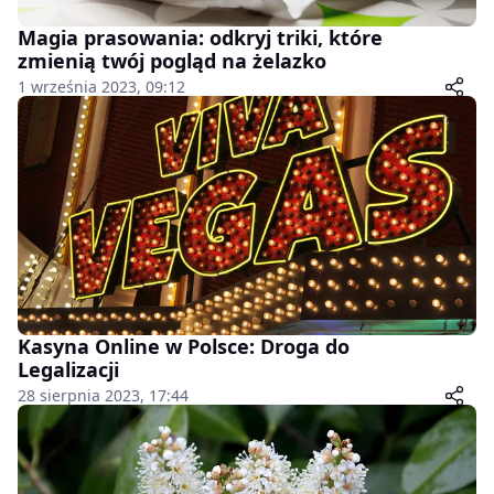
Magia prasowania: odkryj triki, które
zmienią twój pogląd na żelazko
1 września 2023, 09:12
Kasyna Online w Polsce: Droga do
Legalizacji
28 sierpnia 2023, 17:44