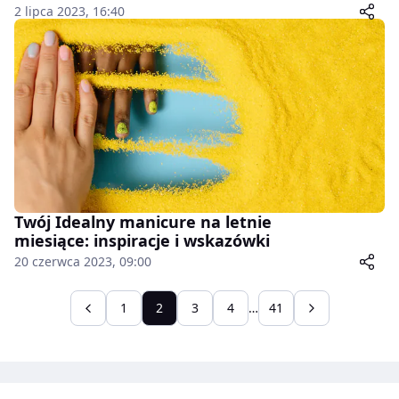
2 lipca 2023, 16:40
Twój Idealny manicure na letnie
miesiące: inspiracje i wskazówki
20 czerwca 2023, 09:00
1
2
3
4
…
41