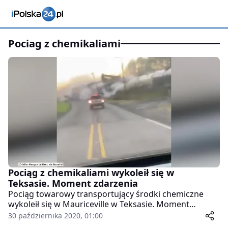
pociag z chemikaliami
Pociąg z chemikaliami wykoleił się w
Teksasie. Moment zdarzenia
Pociąg towarowy transportujący środki chemiczne
wykoleił się w Mauriceville w Teksasie. Moment
wypadku został zarejestrowany przez
30 października 2020, 01:00
przejeżdżającego obok kierowcę. Na nagraniu widać